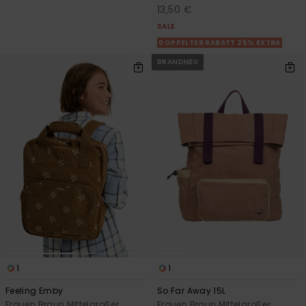
13,50 €
SALE
DOPPELTER RABATT 25% EXTRA
BRANDNEU
1
1
Feeling Emby
So Far Away 15L
Frauen Braun Mittelgroßer
Frauen Braun Mittelgroßer