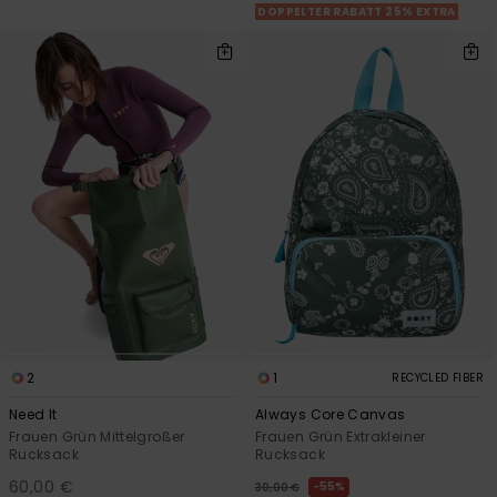
DOPPELTER RABATT 25% EXTRA
2
1
RECYCLED FIBER
Need It
Always Core Canvas
Frauen Grün Mittelgroßer
Frauen Grün Extrakleiner
Rucksack
Rucksack
60,00 €
55%
30,00 €