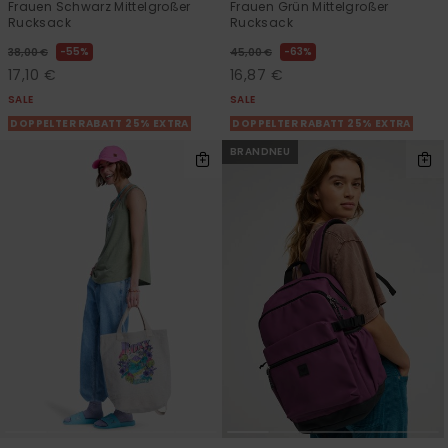
Frauen Schwarz Mittelgroßer
Frauen Grün Mittelgroßer
Rucksack
Rucksack
55%
63%
38,00 €
45,00 €
17,10 €
16,87 €
SALE
SALE
DOPPELTER RABATT 25% EXTRA
DOPPELTER RABATT 25% EXTRA
BRANDNEU