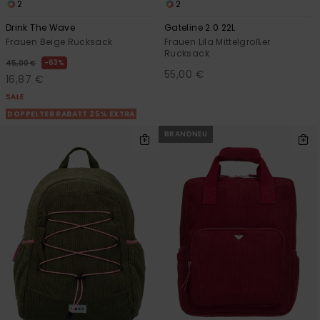
2
2
Drink The Wave
Gateline 2.0 22L
Frauen Beige Rucksack
Frauen Lila Mittelgroßer
Rucksack
63%
45,00 €
55,00 €
16,87 €
SALE
DOPPELTER RABATT 25% EXTRA
BRANDNEU