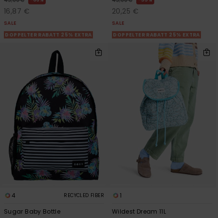
45,00 €
45,00 €
16,87 €
20,25 €
SALE
SALE
DOPPELTER RABATT 25% EXTRA
DOPPELTER RABATT 25% EXTRA
4
1
RECYCLED FIBER
Sugar Baby Bottle
Wildest Dream 11L