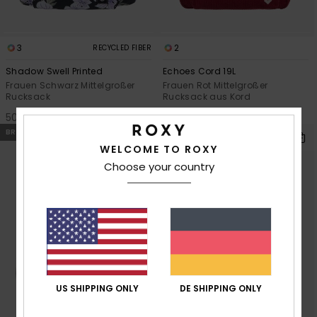
3
2
RECYCLED FIBER
Shadow Swell Printed
Echoes Cord 19L
Frauen Schwarz Mittelgroßer
Frauen Rot Mittelgroßer
Rucksack
Rucksack aus Kord
50,00 €
45,00 €
BRANDNEU
BRANDNEU
WELCOME TO ROXY
Choose your country
US SHIPPING ONLY
DE SHIPPING ONLY