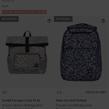
12,60 €
SALE
DOPPELTER RABATT 25% EXTRA
BRANDNEU
BRANDNEU
1
2
RECYCLED FIBER
Sweet Escape Cord 14.6L
Here You Are Printed
Frauen Braun Mittelgroßer
Frauen Lila Mittelgroßer