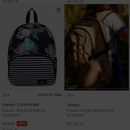
50,00 €
45,00 €
3
1
RECYCLED FIBER
Always Core Printed
Jayjay
Frauen Schwarz Kleiner
Frauen Beige Mittelgroßer
Rucksack
Rucksack
60,00 €
55%
28,00 €