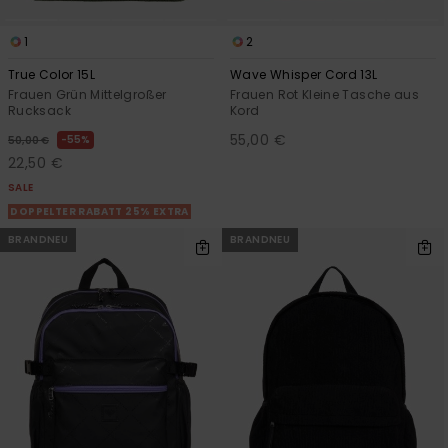
1
2
True Color 15L
Wave Whisper Cord 13L
Frauen Grün Mittelgroßer
Frauen Rot Kleine Tasche aus
Rucksack
Kord
55,00 €
55%
50,00 €
22,50 €
SALE
DOPPELTER RABATT 25% EXTRA
BRANDNEU
BRANDNEU