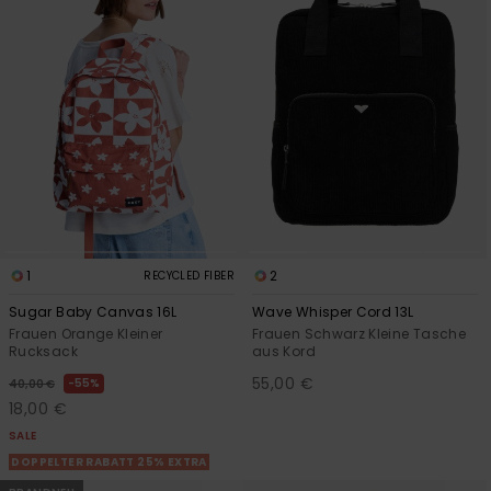
Accessoi
Schuhe
Fitness
Snow
1
2
RECYCLED FIBER
Sugar Baby Canvas 16L
Wave Whisper Cord 13L
Frauen Orange Kleiner
Frauen Schwarz Kleine Tasche
Rucksack
aus Kord
55,00 €
55%
40,00 €
18,00 €
SALE
DOPPELTER RABATT 25% EXTRA