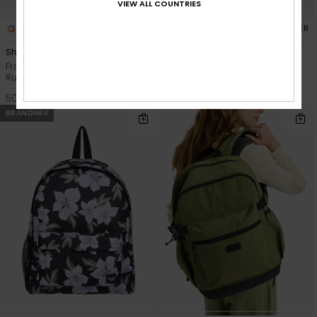
VIEW ALL COUNTRIES
3
2
RECYCLED FIBER
RECYCLED FIBER
Shadow Swell Printed
Here You Are Printed
Frauen Grün Mittelgroßer
Frauen Schwarz Mittelgroßer
Rucksack
Rucksack
50,00 €
50,00 €
BRANDNEU