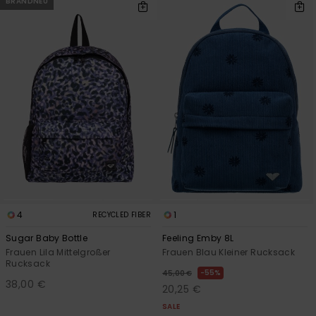
BRANDNEU
4
1
RECYCLED FIBER
Sugar Baby Bottle
Feeling Emby 8L
Frauen Lila Mittelgroßer
Frauen Blau Kleiner Rucksack
Rucksack
55%
45,00 €
38,00 €
20,25 €
SALE