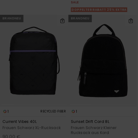
SALE
DOPPELTER RABATT 25% EXTRA
BRANDNEU
BRANDNEU
1
1
RECYCLED FIBER
Current Vibes 40L
Sunset Drift Cord 8L
Frauen Schwarz XL-Rucksack
Frauen Schwarz Kleiner
Rucksack aus Kord
90,00 €