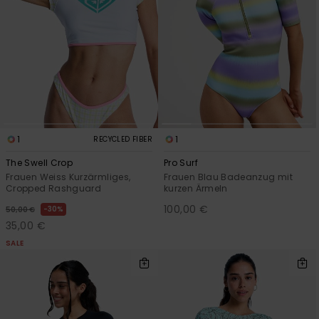
1
1
RECYCLED FIBER
The Swell Crop
Pro Surf
Frauen Weiss Kurzärmliges,
Frauen Blau Badeanzug mit
Cropped Rashguard
kurzen Ärmeln
100,00 €
30%
50,00 €
35,00 €
SALE