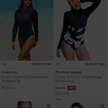
1
1
RECYCLED FIBER
RECYCLED FIBER
Essentials
The Rider Zipped
Frauen Schwarz Langärmliger
Frauen Schwarz Langärmliger
Badeanzug
Badeanzug
65,00 €
30%
80,00 €
56,00 €
SALE