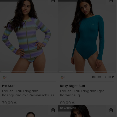
1
1
RECYCLED FIBER
Pro Surf
Roxy Night Surf
Frauen Blau Langarm-
Frauen Blau Langärmliger
Rashguard mit Reißverschluss
Badeanzug
70,00 €
90,00 €
BRANDNEU