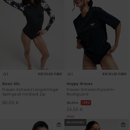
1
1
RECYCLED FIBER
RECYCLED FIBER
Basic Mix
Happy Waves
Frauen Schwarz Langärmliger
Frauen Schwarz Kurzarm-
Springsuit mit Back Zip
Rashguard
80,00 €
30%
35,00 €
24,50 €
SALE
BRANDNEU