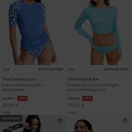
3
2
RECYCLED FIBER
RECYCLED FIBER
The Classic Lycra
The Beach Babe
Frauen Blau Kurzarm-
Frauen Grün Langärmliger,
Rashguard
kürzerer Rashguard
30%
30%
40,00 €
60,00 €
28,00 €
42,00 €
SALE
SALE
BRANDNEU