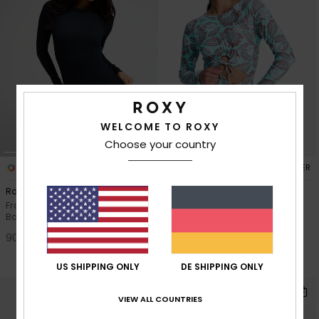
WELCOME TO ROXY
Choose your country
1
1
RECYCLED FIBER
RECYCLED FIBER
Roxy Jetty
Beach Essentials
Frauen Schwarz Langärmliger
Frauen Braun Langärmliger
Badeanzug
Badeanzug
90,00 €
30%
80,00 €
56,00 €
US SHIPPING ONLY
DE SHIPPING ONLY
SALE
VIEW ALL COUNTRIES