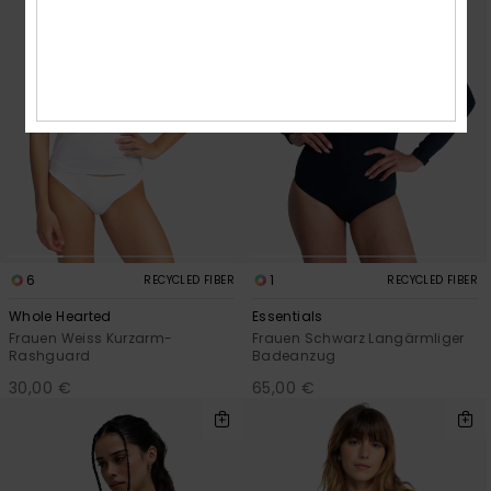
6
1
RECYCLED FIBER
RECYCLED FIBER
Whole Hearted
Essentials
Frauen Weiss Kurzarm-
Frauen Schwarz Langärmliger
Rashguard
Badeanzug
30,00 €
65,00 €