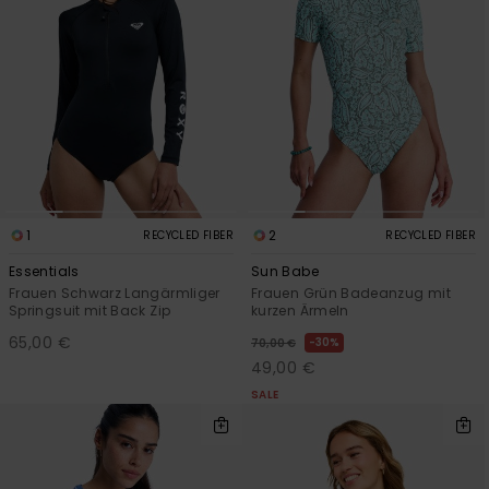
1
2
RECYCLED FIBER
RECYCLED FIBER
Essentials
Sun Babe
Frauen Schwarz Langärmliger
Frauen Grün Badeanzug mit
Springsuit mit Back Zip
kurzen Ärmeln
65,00 €
30%
70,00 €
49,00 €
SALE