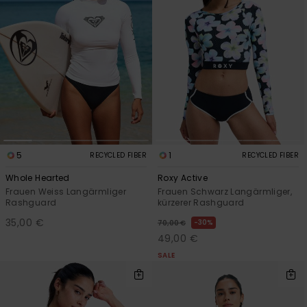
5
1
RECYCLED FIBER
RECYCLED FIBER
Whole Hearted
Roxy Active
Frauen Weiss Langärmliger
Frauen Schwarz Langärmliger,
Rashguard
kürzerer Rashguard
35,00 €
30%
70,00 €
49,00 €
SALE