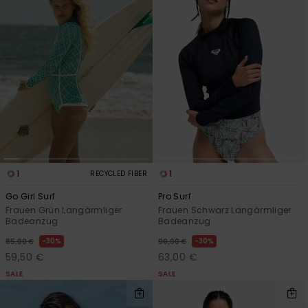
1
1
RECYCLED FIBER
Go Girl Surf
Pro Surf
Frauen Grün Langärmliger
Frauen Schwarz Langärmliger
Badeanzug
Badeanzug
30%
30%
85,00 €
90,00 €
59,50 €
63,00 €
SALE
SALE