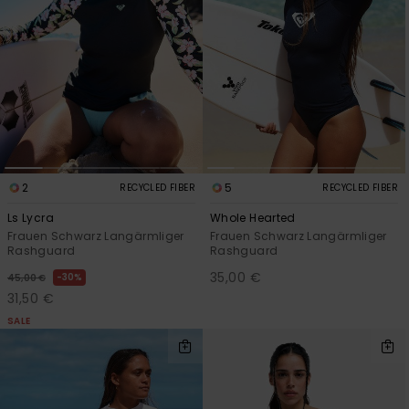
Accessoi
Schuhe
Fitness
Snow
2
5
RECYCLED FIBER
RECYCLED FIBER
Ls Lycra
Whole Hearted
Frauen Schwarz Langärmliger
Frauen Schwarz Langärmliger
Rashguard
Rashguard
35,00 €
30%
45,00 €
31,50 €
SALE