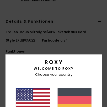
Accessoi
Details & Funktionen
Schuhe
Frauen Braun Mittelgroßer Rucksack aus Kord
Fitness
Style
ERJBP05022
Farbcode
crz4
Snow
Funktionen
Material:
Bedruckte Minikordel
Fächer:
1 Hauptfach Mit Reißverschluss
WELCOME TO ROXY
1 Fronttasche mit Reißverschluss
Choose your country
1 seitliches Flaschenfach, gepolstertes Laptopfach
Träger:
Verstellbare, Gepolsterte Schultergurte
Verstärkung:
Gepolsterte Rückenpartie
Branding:
Roxy-Webpatch
Abmessungen:
38.1 cm [H] x 35 cm [L] x 11 cm [P]