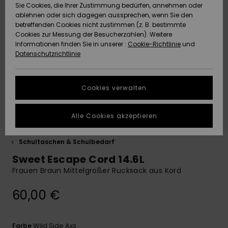
Sie Cookies, die Ihrer Zustimmung bedürfen, annehmen oder
Quiksilver
Strandtü
Tees
ablehnen oder sich dagegen aussprechen, wenn Sie den
Freedom
Strandtücher &
Langarm
Tankinis
Badeanz
Shorty
Surf-Po
betreffenden Cookies nicht zustimmen (z. B. bestimmte
ACTIVE
Pullover &
Surf-Poncho
Jacken &
Essential
Badeanz
Tank-To
Guide
Funktion
Sport Bik
Sweatshi
Cookies zur Messung der Besucherzahlen). Weitere
Cardigans
Boardsho
Hoodies
Informationen finden Sie in unserer :
Cookie-Richtlinie
und
Datenschutz
Schleife
Strandt
Datenschutzrichtlinie
ACCESSOIRES
Beanies
Snow Ja
Denim
Badesho
Masken &
Jeans
Neopren
Jacken &
Größenführer
Strandh
Accessoi
Cookies verwalten
SCHUHE
Schals &
Snow Ho
Back to 
Surf Biki
Helme
Hosen
Handschuhe
Schuhe
Starten Sie eine
Surf Acc
Alle Cookies akzeptieren
Unterhaltung, um
KINDER
Taschen
UV Schut
Beanies
die schnellste
Jacken & Mäntel
Sonnenbrillen
Rucksäc
Swim
Antwort auf Ihre
Surfboar
Schultaschen & Schulbedarf
Frage zu erhalten.
HILFE & KONTAKT
Sport Bik
Handsch
SUP
Sweet Escape Cord 14.6L
Winterjacken
Hüte & Caps
Reisetas
Boardsho
Unterhaltung
Frauen Braun Mittelgroßer Rucksack aus Kord
starten
NACHHALTIGKEIT
Halswär
Surf Biki
Kleider
Skateboards
Gürtel &
Snow
Finden Sie
60,00 €
Portemo
Antworten auf die
SHOPS
häufigsten Fragen
Funktion
sowie unser
Jumpsuits &
Taschen
Surf
Wild Side Axs
Farbe
Kontaktformular.