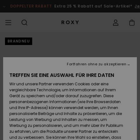
Direkt
zur
DOPPELTER RABATT
Extra 25 % Rabatt auf Sale-Artikel*
Jet
Produktinformation
springen
DOPPELTER
BRANDNEU
SALE FRAUEN
HIGHLIGHTS
Alle ansehen
BADEMODE
SURF SHOP
SNOW SHOP
ACTIVE SHOP
Alle ansehen
Alle ansehen
MÄDCHEN
Auf meine
Swim
Kleidung
Surf City
Alle ans
Alle ans
Alle ans
Alle ans
Swim Fit
Alle ans
ROXY Pro
Blog
Alle ans
On the M
Blog
Alle ans
Active b
Blog
Alle ans
Mini Me
Bestellung
RABATT
zugreifen
SALE KINDER
Neuheiten
BIKINI OBERTEILE
KOLLEKTIONEN
KOLLEKTIONEN
KOLLEKTIONEN
Schuhe
Sneaker
KOLLEKTION
Pullover 
Schuhe
Sun Haz
Neuheite
Triangel
Hoher
Strandho
On the B
Surf Mä
Rise Koll
Team
Snow Mä
Warmlin
Team
Sport BH
Active S
Neuheite
Fortfahren ohne zu akzeptieren
KOLLEKTIONEN
Sweatshi
Beinauss
shorts
Versand
TREFFEN SIE EINE AUSWAHL FÜR IHRE DATEN
T-Shirts & Tops
BIKINI HOSEN
COMMUNITY
COMMUNITY
COMMUNITY
Rucksäcke
Stiefel
Snowboa
Miaou
Swim Mä
Bandeau
Roxy Lov
Neuheite
Primalof
Surf Gui
Snow Ja
Gore Tex
Snow Exp
Tops & T
Running
T-Shirts
Wir und unsere Partner verwenden Cookies oder eine
KLEIDUNG
T-Shirts
Brazilian
Strandkl
Guide
Hemden
Retouren
vergleichbare Technologie, um Informationen auf Ihrem
Tangas
-röcke
Gerät zu speichern und/oder darauf zuzugreifen. Diese
Hemden
STRAND
Handtaschen
Sandalen
Swim
Roxy x Ju
Bikinis
Bralette
ROXY Pro
Neopren
Wetsuit 
Snow Ho
Peak Chi
Regenja
Yoga
personenbezogenen Informationen (wie Ihre Browserdaten
SWIM
Kleider
Couture
Sweatshi
Kleider
und Ihre IP-Adresse) können verwendet werden, um Ihnen
Bezahlung
Cheeky
Bade T-S
personalisierte Beiträge und Inhalte zu präsentieren, um die
Oberteile
KOLLEKTIONEN
Portemonnaies
Zehentrenner
Bikinis 2
Bügel-Bik
Active S
Neopren 
Winterja
Boundle
Athleisur
Leistung von Werbung und Inhalten zu messen, um
SURF
Jeans & 
On the B
Unterteil
SPORTH
Röcke & 
Werbung zu personalisieren, und um mehr über ihr Publikum
Geschenkkarte
Hipster 
Strands
zu erfahren, um die Produkte unserer Partner zu entwickeln
Sweatshirts &
Reisetaschen
Badeanz
Cup D
Beach Cl
Fleeces 
Finde de
Klassike
und zu verbessern. Sie können Ihre Wahl so einstellen, dass
SNOW
Hoodies
Röcke & 
Roxy Lov
Lycras &
Softshell
Snow-Ou
Accessoi
Jeans & 