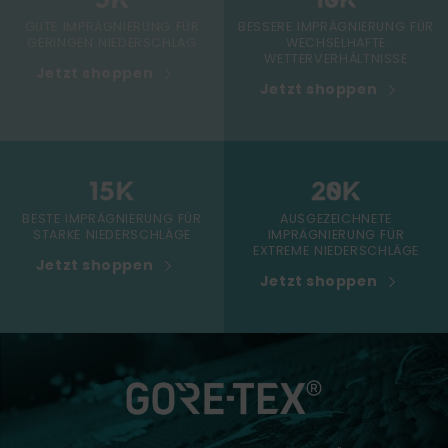
GUTE IMPRÄGNIERUNG FÜR
BESSERE IMPRÄGNIERUNG FÜR
GERINGEN NIEDERSCHLAG
WECHSELHAFTE
WETTERVERHÄLTNISSE
Jetzt shoppen
Jetzt shoppen
BESTE IMPRÄGNIERUNG FÜR
AUSGEZEICHNETE
STARKE NIEDERSCHLÄGE
IMPRÄGNIERUNG FÜR
EXTREME NIEDERSCHLÄGE
Jetzt shoppen
Jetzt shoppen