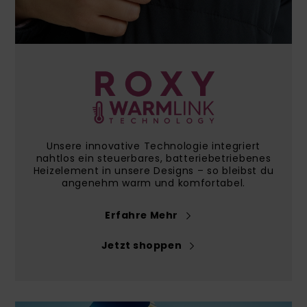
Playsuits
Handsch
ROXY APP
Schals
FAQ
Snow-
Schultas
ansehen
Shorts
Accessoi
Schulbe
WUNSCHLISTE
Hüte & B
Röcke
Accessoi
Sonnenbr
Kleidung Tipps
Wetsuits
Unsere innovative Technologie integriert
nahtlos ein steuerbares, batteriebetriebenes
Heizelement in unsere Designs – so bleibst du
Rashgua
angenehm warm und komfortabel.
Neopren
Accessoi
Erfahre Mehr
Jetzt shoppen
Swim
Kleidung