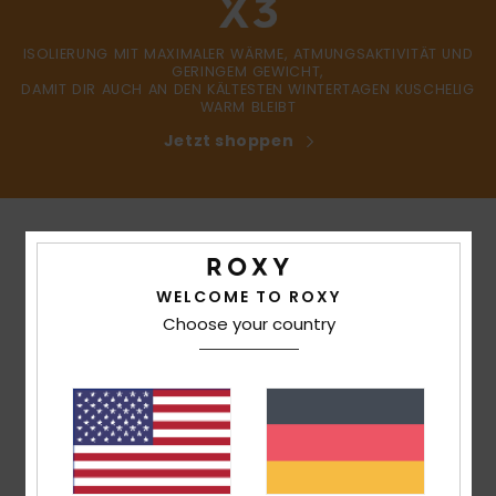
ISOLIERUNG MIT MAXIMALER WÄRME, ATMUNGSAKTIVITÄT UND
GERINGEM GEWICHT,
DAMIT DIR AUCH AN DEN KÄLTESTEN WINTERTAGEN KUSCHELIG
WARM BLEIBT
Jetzt shoppen
WELCOME TO ROXY
Choose your country
FÜR FRAUEN MIT EINEM
HERZ FÜR DIE ZUKUNFT
Als weltweit führender Sponsor von
Boardriderinnen sind wir uns der Rolle bewusst,
die wir beim Schutz unserer heißgeliebten