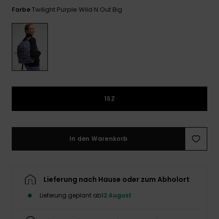
Playsuits
Handsch
Twilight Purple Wild N Out Big
Farbe
ROXY APP
Schals
FAQ
Snow-
Schultas
ansehen
Shorts
Accessoi
Schulbe
WUNSCHLISTE
Hüte & B
Röcke
Accessoi
Sonnenbr
Kleidung Tipps
Wetsuits
1SZ
Rashgua
Neopren
In den Warenkorb
Accessoi
Swim
Lieferung nach Hause oder zum Abholort
Lieferung geplant ab
12 August
Kleidung