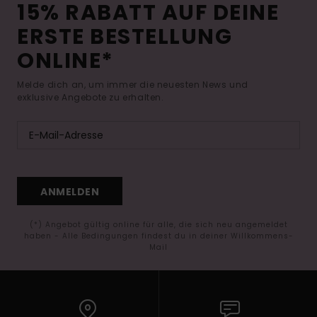
15% RABATT AUF DEINE
ERSTE BESTELLUNG
ONLINE*
Melde dich an, um immer die neuesten News und
exklusive Angebote zu erhalten.
ANMELDEN
(*) Angebot gültig online für alle, die sich neu angemeldet
haben - Alle Bedingungen findest du in deiner Willkommens-
Mail