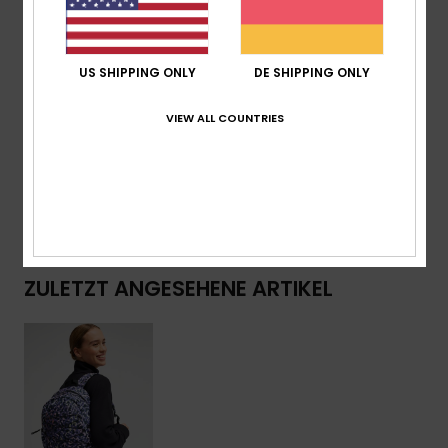
Merkmale:
Roxy-Webflicken
Abmessungen:
41 cm [H] x 30 cm [L] x 14 cm [P]
Volumen:
17,22 L
US SHIPPING ONLY
DE SHIPPING ONLY
Zusammensetzung
[Hauptstoff] 100 % recyceltes
VIEW ALL COUNTRIES
Polyester
Versand & Rückversand
ZULETZT ANGESEHENE ARTIKEL