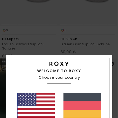
3
3
Lili Slip On
Lili Slip On
Frauen Schwarz Slip-on-
Frauen Grün Slip-on-Schuhe
Schuhe
60,00 €
60,00 €
BRANDNEU
BRANDNEU
WELCOME TO ROXY
Choose your country