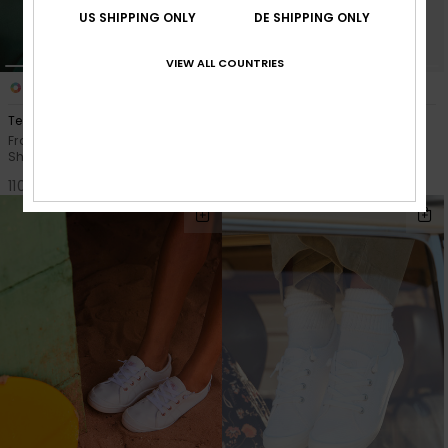
US SHIPPING ONLY
DE SHIPPING ONLY
VIEW ALL COUNTRIES
1
3
Tenerria
Work It Low
Frauen Beige Suede Moc Toe
Frauen Braun Lederschuhe
Shoes
110,00 €
110,00 €