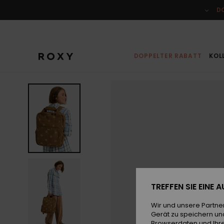
Direkt
zur
D
Produktinformation
springen
DOPPELTER RABATT
KOL
TREFFEN SIE EINE
Wir und unsere Partne
Gerät zu speichern un
Browserdaten und Ihre