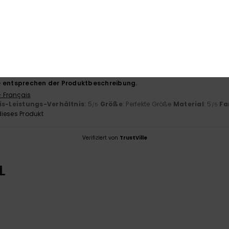
-Leistungs-Verhältnis
Größe
Mat
5.0
Zu klein
Zu groß
ber 2025
e entsprechen der Produktbeschreibung.
- Français
is-Leistungs-Verhältnis
: 5
Größe
: Perfekte Größe
Material
: 5
Fa
/5
/5
ieses Produkt
Verifiziert von
TrustVille
L