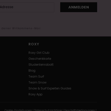
ANMELDEN
in deiner Willkommens-Mail
ROXY
Roxy Girl Club
Geschenkkarte
Studentenrabatt
Blog
Team Surf
Team Snow
Snow & Surf Experten Guides
Roxy App
Cookie-Einstellungen |
Datenschutzrichtlinie |
Geschäftsbedingungen |