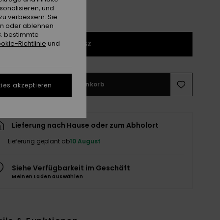
sonalisieren, und
zu verbessern. Sie
en oder ablehnen
B. bestimmte
okie-Richtlinie
und
1SZ
In den Warenkorb
ies akzeptieren
Lieferung nach Hause oder zum Abholort
Lieferung geplant ab
10 August
Siehe Verfügbarkeit im Geschäft
Meinen Laden auswählen