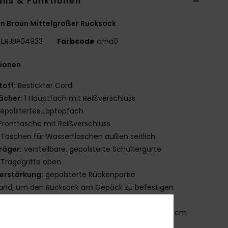
ils & Funktionen
n Braun Mittelgroßer Rucksack
ERJBP04933
Farbcode
cma0
tionen
toff:
Bestickter Cord
ächer:
1 Hauptfach mit Reißverschluss
epolstertes Laptopfach
 Fronttasche mit Reißverschluss
 Taschen für Wasserflaschen außen seitlich
räger:
verstellbare, gepolsterte Schultergurte
 Tragegriffe oben
erstärkung:
gepolsterte Rückenpartie
and, um den Rucksack am Gepäck zu befestigen
OXY-Metallplakette
röße:
14.36" [H] x 12.3" [W] x 4.33" [D] / 38 x 31 x 11 cm
olumen:
13 L