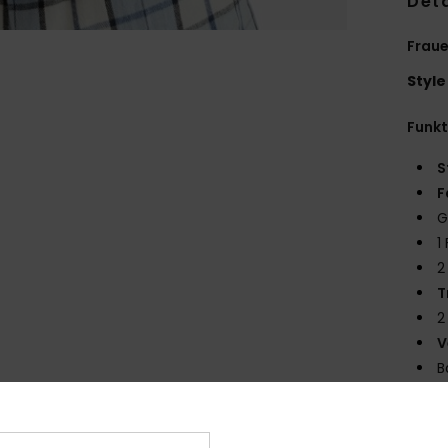
Deta
Fraue
Style
Funk
S
F
G
1
2
T
2
V
B
R
G
V