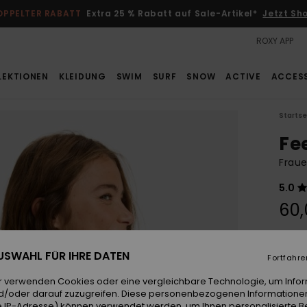
OPPELTER RABATT
Extra 25 % Rabatt auf Sale-Artikel*
Jetzt Sh
ROXY APP
LEKTIONEN
KLEIDUNG
SWIM
SURF
SNOW
ACTIVE
ACCES
Startse
Fe
Fraue
5.0
60,
Farb
 AUSWAHL FÜR IHRE DATEN
Fortfahre
r verwenden Cookies oder eine vergleichbare Technologie, um Info
d/oder darauf zuzugreifen. Diese personenbezogenen Informationen
 IP-Adresse) können verwendet werden, um Ihnen personalisierte Be