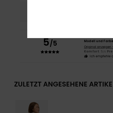
Komfort
Preis
5.0
Caroline
6. Dezem
5
/5
Modell und Farb
Original anzeigen 
Komfort
: 5
Pre
/5
Ich empfehle d
ZULETZT ANGESEHENE ARTIKE