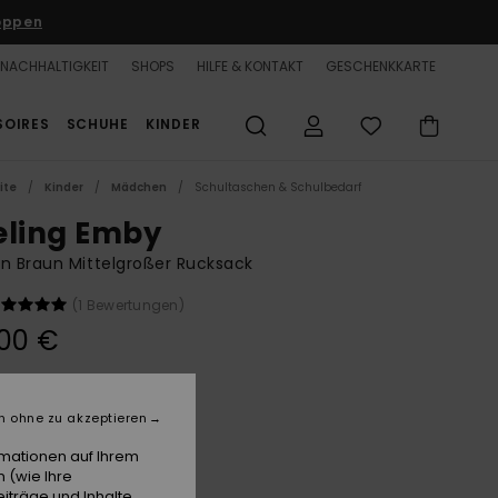
oppen
NACHHALTIGKEIT
SHOPS
HILFE & KONTAKT
GESCHENKKARTE
SOIRES
SCHUHE
KINDER
ite
Kinder
Mädchen
Schultaschen & Schulbedarf
eling Emby
n Braun Mittelgroßer Rucksack
(1 Bewertungen)
00 €
Woodsmoke
e
n ohne zu akzeptieren
rmationen auf Ihrem
 (wie Ihre
iträge und Inhalte