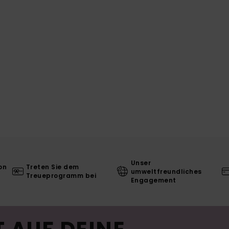
Unser
on
Treten Sie dem
umweltfreundliches
Treueprogramm bei
Engagement