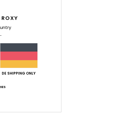
Zusa
 ROXY
untry
Ver
DE SHIPPING ONLY
Durchschnittliche Bewertung
IES
5.0
/5
basierend auf
1 verifizierten Bewertungen
seit Dezember 2025
100% unserer Kunden empfehlen dieses Produkt