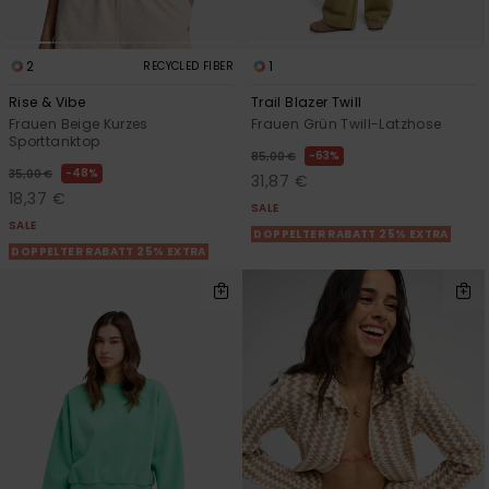
2
1
RECYCLED FIBER
Rise & Vibe
Trail Blazer Twill
Frauen Beige Kurzes
Frauen Grün Twill-Latzhose
Sporttanktop
63%
85,00 €
48%
35,00 €
31,87 €
18,37 €
SALE
SALE
DOPPELTER RABATT 25% EXTRA
DOPPELTER RABATT 25% EXTRA