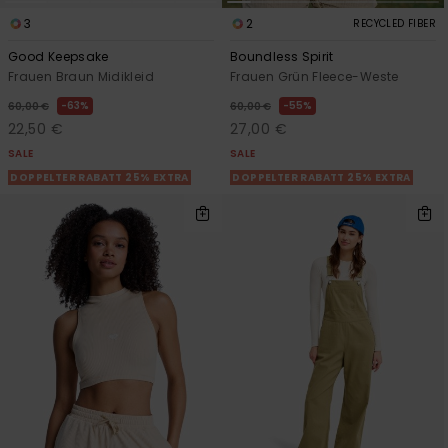
3
2
RECYCLED FIBER
Good Keepsake
Boundless Spirit
Frauen Braun Midikleid
Frauen Grün Fleece-Weste
63%
55%
60,00 €
60,00 €
22,50 €
27,00 €
SALE
SALE
DOPPELTER RABATT 25% EXTRA
DOPPELTER RABATT 25% EXTRA