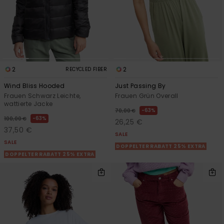
2
2
RECYCLED FIBER
Wind Bliss Hooded
Just Passing By
Frauen Schwarz Leichte,
Frauen Grün Overall
wattierte Jacke
63%
70,00 €
63%
100,00 €
26,25 €
37,50 €
SALE
SALE
DOPPELTER RABATT 25% EXTRA
DOPPELTER RABATT 25% EXTRA