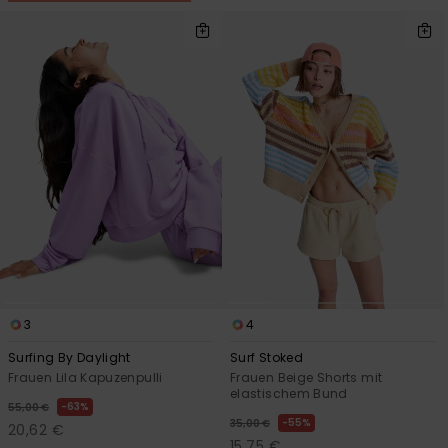
3
4
Surfing By Daylight
Surf Stoked
Frauen Lila Kapuzenpulli
Frauen Beige Shorts mit
elastischem Bund
63%
55,00 €
55%
35,00 €
20,62 €
15,75 €