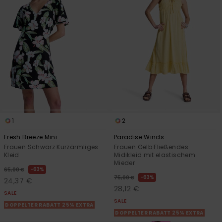
1
2
Fresh Breeze Mini
Paradise Winds
Frauen Schwarz Kurzärmliges
Frauen Gelb Fließendes
Kleid
Midikleid mit elastischem
Mieder
63%
65,00 €
63%
75,00 €
24,37 €
28,12 €
SALE
SALE
DOPPELTER RABATT 25% EXTRA
DOPPELTER RABATT 25% EXTRA