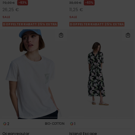
63%
63%
70,00 €
30,00 €
26,25 €
11,25 €
SALE
SALE
DOPPELTER RABATT 25% EXTRA
DOPPELTER RABATT 25% EXTRA
2
1
BIO-COTTON
Oceanregular
Island Escape