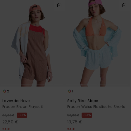
2
1
Lavender Haze
Salty Bliss Stripe
Frauen Braun Playsuit
Frauen Weiss Elastische Shorts
63%
63%
60,00 €
50,00 €
22,50 €
18,75 €
SALE
SALE