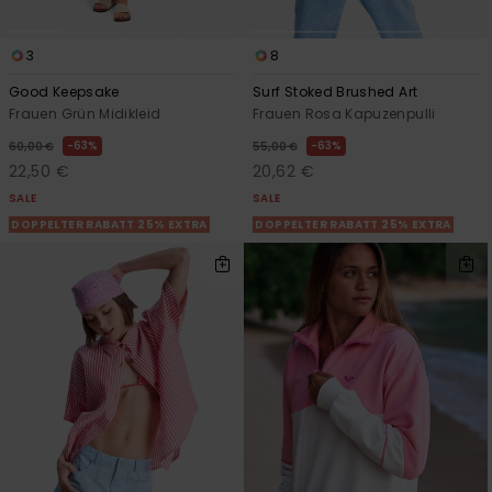
3
8
Good Keepsake
Surf Stoked Brushed Art
Frauen Grün Midikleid
Frauen Rosa Kapuzenpulli
63%
63%
60,00 €
55,00 €
22,50 €
20,62 €
SALE
SALE
DOPPELTER RABATT 25% EXTRA
DOPPELTER RABATT 25% EXTRA