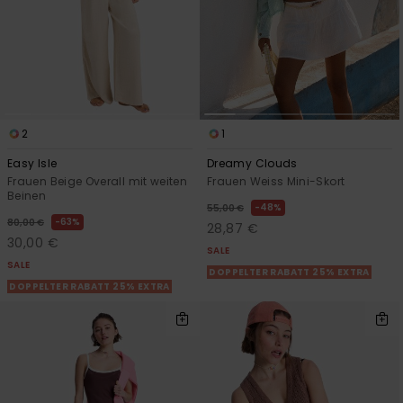
2
1
Easy Isle
Dreamy Clouds
Frauen Beige Overall mit weiten
Frauen Weiss Mini-Skort
Beinen
48%
55,00 €
63%
80,00 €
28,87 €
30,00 €
SALE
SALE
DOPPELTER RABATT 25% EXTRA
DOPPELTER RABATT 25% EXTRA