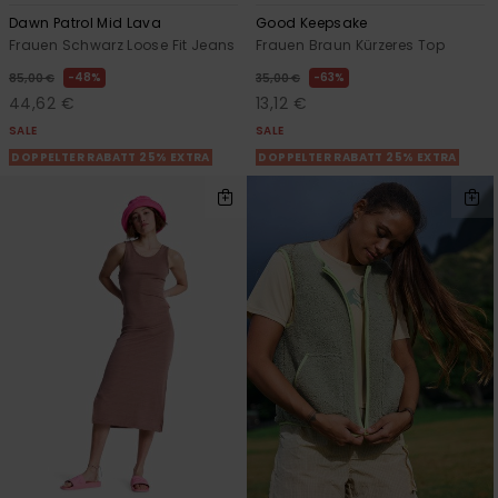
Dawn Patrol Mid Lava
Good Keepsake
Frauen Schwarz Loose Fit Jeans
Frauen Braun Kürzeres Top
48%
63%
85,00 €
35,00 €
44,62 €
13,12 €
SALE
SALE
DOPPELTER RABATT 25% EXTRA
DOPPELTER RABATT 25% EXTRA