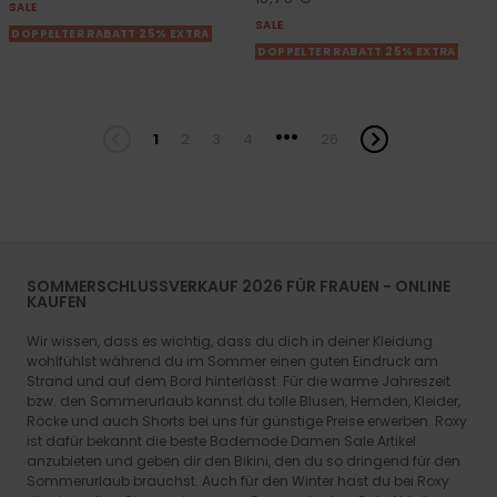
SALE
SALE
DOPPELTER RABATT 25% EXTRA
DOPPELTER RABATT 25% EXTRA
...
1
2
3
4
26
SOMMERSCHLUSSVERKAUF 2026 FÜR FRAUEN - ONLINE
KAUFEN
Wir wissen, dass es wichtig, dass du dich in deiner Kleidung
wohlfühlst während du im Sommer einen guten Eindruck am
Strand und auf dem Bord hinterlässt. Für die warme Jahreszeit
bzw. den Sommerurlaub kannst du tolle Blusen, Hemden, Kleider,
Röcke und auch Shorts bei uns für günstige Preise erwerben. Roxy
ist dafür bekannt die beste Bademode Damen Sale Artikel
anzubieten und geben dir den Bikini, den du so dringend für den
Sommerurlaub brauchst. Auch für den Winter hast du bei Roxy