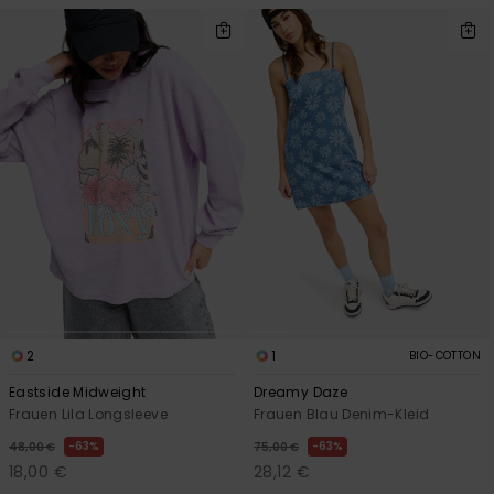
2
1
BIO-COTTON
Eastside Midweight
Dreamy Daze
Frauen Lila Longsleeve
Frauen Blau Denim-Kleid
63%
63%
48,00 €
75,00 €
18,00 €
28,12 €