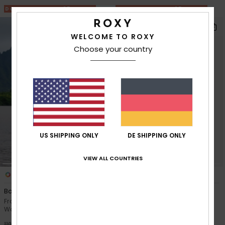
DOPPELTER RABATT 25% EXTRA
DOPPELTER RABATT 25% EXTRA
WELCOME TO ROXY
Choose your country
US SHIPPING ONLY
DE SHIPPING ONLY
VIEW ALL COUNTRIES
1
1
RECYCLED FIBER
Boundless Spirit 2
Always Happy
Frauen Beige
Frauen Grau Bomber-
Wasserabweisende Jacke
Sweatshirtjacke
63%
63%
110,00 €
70,00 €