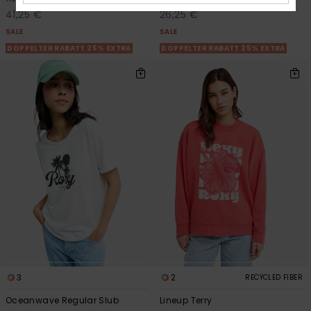
41,25 €
26,25 €
SALE
SALE
DOPPELTER RABATT 25% EXTRA
DOPPELTER RABATT 25% EXTRA
3
2
RECYCLED FIBER
Oceanwave Regular Slub
Lineup Terry