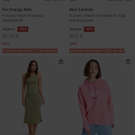
Ess Energy New
New Serenity
Frauen Grün Workout-
Frauen Weiss Ärmelloses Top
Sweatshirt
mit Rüschen
55%
63%
75,00 €
35,00 €
33,75 €
13,12 €
SALE
SALE
DOPPELTER RABATT 25% EXTRA
DOPPELTER RABATT 25% EXTRA