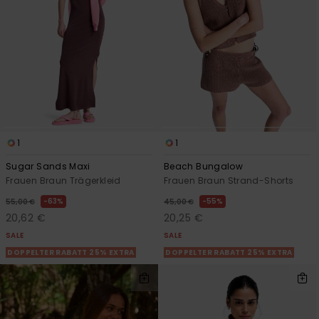
1
1
Sugar Sands Maxi
Beach Bungalow
Frauen Braun Trägerkleid
Frauen Braun Strand-Shorts
63%
55%
55,00 €
45,00 €
20,62 €
20,25 €
SALE
SALE
DOPPELTER RABATT 25% EXTRA
DOPPELTER RABATT 25% EXTRA