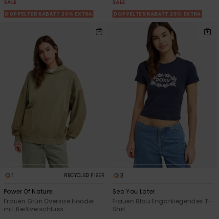
SALE
SALE
DOPPELTER RABATT 25% EXTRA
DOPPELTER RABATT 25% EXTRA
1
3
RECYCLED FIBER
Power Of Nature
Sea You Later
Frauen Grün Oversize Hoodie
Frauen Blau Enganliegendes T-
mit Reißverschluss
Shirt