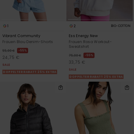
1
2
BIO-COTTON
Vibrant Community
Ess Energy New
Frauen Blau Denim-Shorts
Frauen Rosa Workout-
Sweatshirt
55%
55,00 €
55%
75,00 €
24,75 €
33,75 €
SALE
SALE
DOPPELTER RABATT 25% EXTRA
DOPPELTER RABATT 25% EXTRA