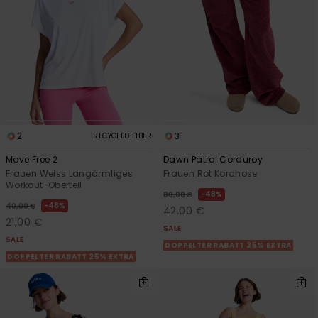
2
3
RECYCLED FIBER
Move Free 2
Dawn Patrol Corduroy
Frauen Weiss Langärmliges
Frauen Rot Kordhose
Workout-Oberteil
48%
80,00 €
48%
40,00 €
42,00 €
21,00 €
SALE
SALE
DOPPELTER RABATT 25% EXTRA
DOPPELTER RABATT 25% EXTRA