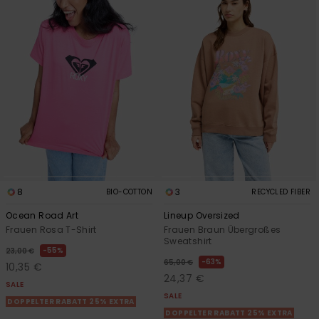
Accessoi
Schuhe
Fitness
Snow
8
3
BIO-COTTON
RECYCLED FIBER
Ocean Road Art
Lineup Oversized
Frauen Rosa T-Shirt
Frauen Braun Übergroßes
Sweatshirt
55%
23,00 €
63%
65,00 €
10,35 €
24,37 €
SALE
SALE
DOPPELTER RABATT 25% EXTRA
DOPPELTER RABATT 25% EXTRA