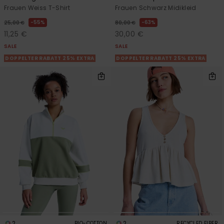
Frauen Weiss T-Shirt
Frauen Schwarz Midikleid
55%
63%
25,00 €
80,00 €
11,25 €
30,00 €
SALE
SALE
DOPPELTER RABATT 25% EXTRA
DOPPELTER RABATT 25% EXTRA
2
2
BIO-COTTON
RECYCLED FIBER