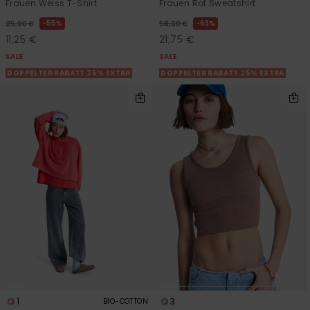
Frauen Weiss T-Shirt
Frauen Rot Sweatshirt
55%
63%
25,00 €
58,00 €
11,25 €
21,75 €
SALE
SALE
DOPPELTER RABATT 25% EXTRA
DOPPELTER RABATT 25% EXTRA
1
3
BIO-COTTON