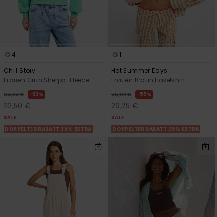
4
1
Chill Story
Hot Summer Days
Frauen Grün Sherpa-Fleece
Frauen Braun Häkelshirt
63%
55%
60,00 €
65,00 €
22,50 €
29,25 €
SALE
SALE
DOPPELTER RABATT 25% EXTRA
DOPPELTER RABATT 25% EXTRA