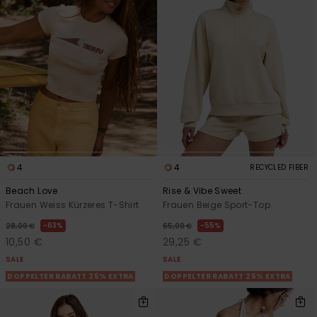
4
4
RECYCLED FIBER
Beach Love
Rise & Vibe Sweet
Frauen Weiss Kürzeres T-Shirt
Frauen Beige Sport-Top
63%
55%
28,00 €
65,00 €
10,50 €
29,25 €
SALE
SALE
DOPPELTER RABATT 25% EXTRA
DOPPELTER RABATT 25% EXTRA