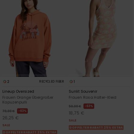
2
1
RECYCLED FIBER
Lineup Oversized
Sunlit Souvenir
Frauen Orange Übergroßer
Frauen Rosa Halter-Kleid
Kapuzenpulli
63%
50,00 €
63%
70,00 €
18,75 €
26,25 €
SALE
SALE
DOPPELTER RABATT 25% EXTRA
DOPPELTER RABATT 25% EXTRA