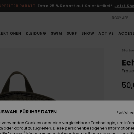
OPPELTER RABATT
Extra 25 % Rabatt auf Sale-Artikel*
Jetzt Sh
ROXY APP
LEKTIONEN
KLEIDUNG
SWIM
SURF
SNOW
ACTIVE
ACCES
Startse
Ec
Fraue
50,
Farb
 AUSWAHL FÜR IHRE DATEN
Fortfahre
r verwenden Cookies oder eine vergleichbare Technologie, um Info
d/oder darauf zuzugreifen. Diese personenbezogenen Informationen
 IP-Adresse) können verwendet werden, um Ihnen personalisierte Be