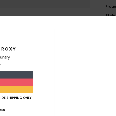
Fraue
Style
Funk
M
F
 ROXY
1
untry
1
2
T
V
L
A
V
DE SHIPPING ONLY
Zusa
IES