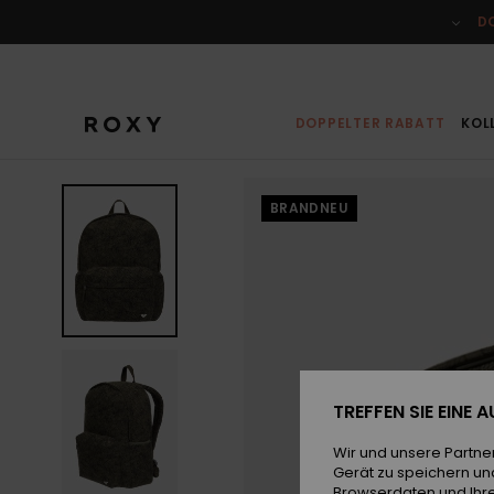
Direkt
zur
D
Produktinformation
springen
DOPPELTER RABATT
KOL
BRANDNEU
TREFFEN SIE EINE
Wir und unsere Partne
Gerät zu speichern un
Browserdaten und Ihre