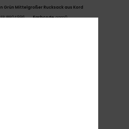
n Grün Mittelgroßer Rucksack aus Kord
ERJBP04996
Farbcode
gqm0
tionen
aterial:
Bedruckter Cord
ächer:
1 Hauptfach Mit Reißverschluss
 Laptop-Innenfach
 Fronttasche mit Reißverschluss
 seitliche Flaschenfächer
räger:
Verstellbare, Gepolsterte Schultergurte
erstärkung:
Gepolsterte Rückenpartie
ogo:
Roxy-Metallplakette
bmessungen:
40 cm [H] x 32 cm [L] x 15 cm [P]
olumen:
19,2 L
mmensetzung
[Hauptstoff] 100 % Polyester