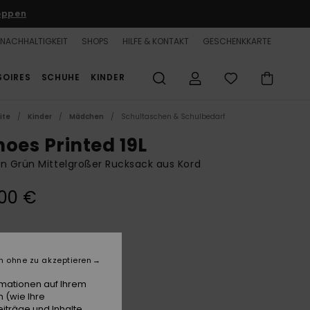
oppen
NACHHALTIGKEIT
SHOPS
HILFE & KONTAKT
GESCHENKKARTE
SOIRES
SCHUHE
KINDER
ite
Kinder
Mädchen
Schultaschen & Schulbedarf
hoes Printed 19L
n Grün Mittelgroßer Rucksack aus Kord
00 €
Beetle
e
n ohne zu akzeptieren
rmationen auf Ihrem
 (wie Ihre
iträge und Inhalte