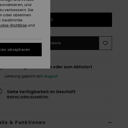
sonalisieren, und
zu verbessern. Sie
en oder ablehnen
1SZ
B. bestimmte
okie-Richtlinie
und
In den Warenkorb
ies akzeptieren
Lieferung nach Hause oder zum Abholort
Lieferung geplant ab
11 August
Siehe Verfügbarkeit im Geschäft
Meinen Laden auswählen
ils & Funktionen