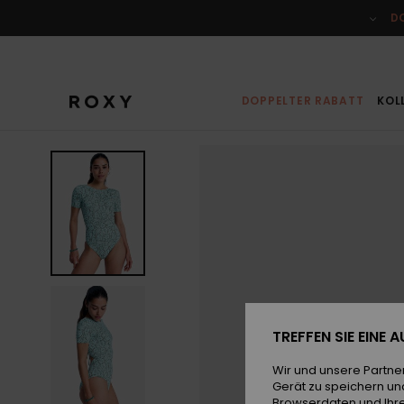
Direkt
zur
D
Produktinformation
springen
DOPPELTER RABATT
KOL
TREFFEN SIE EINE
Wir und unsere Partne
Gerät zu speichern un
Browserdaten und Ihre