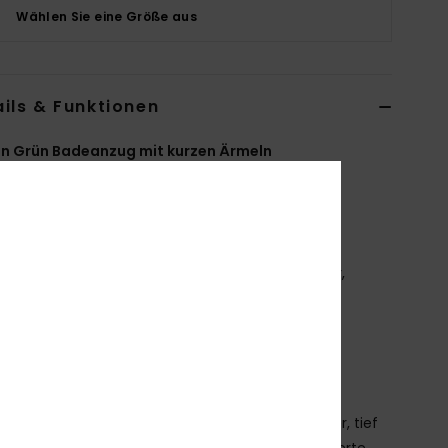
Wählen Sie eine Größe aus
ils & Funktionen
n Grün Badeanzug mit kurzen Ärmeln
ERJWR03901
Farbcode
gld6
tionen
ecyceltes Material:
Weicher, widerstandsfähiger,
celter Stretch-Stoff
assform:
figurbetonte Passform
esticktes ROXY-Logo
as Aussehen des Produkts kann sich je nach
kplatzierung leicht unterscheiden
chlichter, runder Ausschnitt vorne und ein offener, tief
eschnittener Rücken für eine markante, modellierte