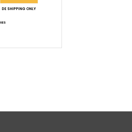
Silh
DE SHIPPING ONLY
F
Vers
IES
Funk
Zusa
15 % E
Ver
L