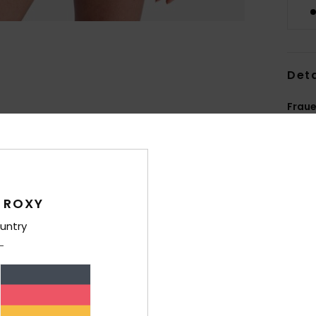
Deta
Fraue
Style
Funk
R
 ROXY
recy
untry
P
G
D
Druc
S
ausg