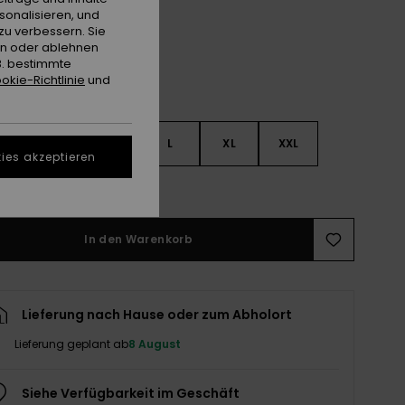
sonalisieren, und
zu verbessern. Sie
en oder ablehnen
B. bestimmte
okie-Richtlinie
und
S
S
M
L
XL
XXL
ies akzeptieren
ößentabelle ansehen
In den Warenkorb
Lieferung nach Hause oder zum Abholort
Lieferung geplant ab
8 August
Siehe Verfügbarkeit im Geschäft