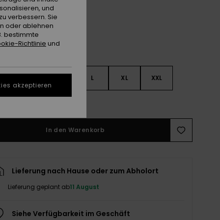
sonalisieren, und
zu verbessern. Sie
en oder ablehnen
B. bestimmte
okie-Richtlinie
und
S
S
M
L
XL
XXL
ies akzeptieren
ößentabelle ansehen
In den Warenkorb
Lieferung nach Hause oder zum Abholort
Lieferung geplant ab
11 August
Siehe Verfügbarkeit im Geschäft