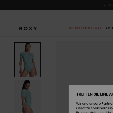
Direkt
zur
D
Produktinformation
springen
DOPPELTER RABATT
KOL
TREFFEN SIE EINE
Wir und unsere Partne
Gerät zu speichern un
Browserdaten und Ihre