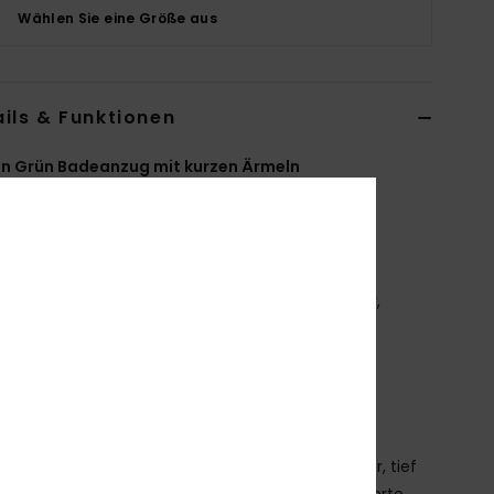
Wählen Sie eine Größe aus
ils & Funktionen
n Grün Badeanzug mit kurzen Ärmeln
ERJWR03901
Farbcode
gld6
tionen
ecyceltes Material:
Weicher, widerstandsfähiger,
celter Stretch-Stoff
assform:
figurbetonte Passform
esticktes ROXY-Logo
as Aussehen des Produkts kann sich je nach
kplatzierung leicht unterscheiden
chlichter, runder Ausschnitt vorne und ein offener, tief
eschnittener Rücken für eine markante, modellierte