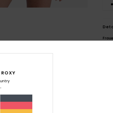
Deta
Fraue
Style
Funk
R
 ROXY
recy
untry
P
G
D
Druc
S
ausg