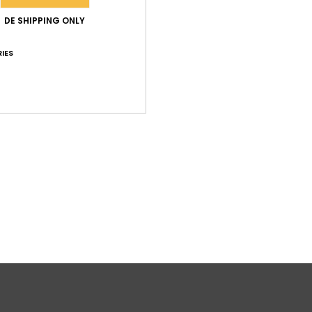
Silh
DE SHIPPING ONLY
F
Vers
IES
Funk
Zusa
15 % E
Ver
L