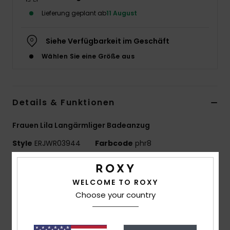
Lieferung geplant ab
11 August
Accessoi
Siehe Verfügbarkeit im Geschäft
Schuhe
Wählen Sie eine Größe aus
Fitness
Details & Funktionen
Snow
Frauen Lila Langärmliger Badeanzug
Style
ERJWR03944
Farbcode
phr8
Funktionen
WELCOME TO ROXY
Material:
Recycelter, dehnbarer und
Choose your country
chlorbeständiger Stoff
Passform:
Figurbetont
UV-Schutz:
Lsf 50