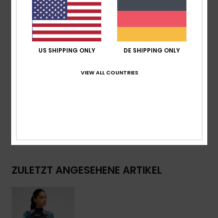
Merkmale:
Reißverschluss Hinten
Hoher Kragen
Kontrastnähte
ROXY Logo-Print
US SHIPPING ONLY
DE SHIPPING ONLY
Download der
Konformitätserklärung
VIEW ALL COUNTRIES
Zusammensetzung
[Hauptstoff] 75 % recyceltes Nylon,
25 % Elastan
Versand & Rückversand
ZULETZT ANGESEHENE ARTIKEL