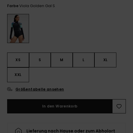
Playsuits
Handsch
Viola Golden Gal S
Farbe
ROXY APP
Schals
FAQ
Snow-
Schultas
ansehen
Shorts
Accessoi
Schulbe
WUNSCHLISTE
Hüte & B
Röcke
Accessoi
Sonnenbr
Kleidung Tipps
Wetsuits
XS
S
M
L
XL
XXL
Rashgua
Neopren
Accessoi
Größentabelle ansehen
In den Warenkorb
Swim
Kleidung
Lieferung nach Hause oder zum Abholort