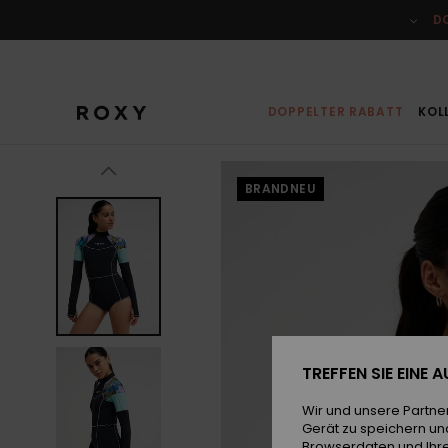
Direkt
zur
D
Produktinformation
springen
DOPPELTER RABATT
KOL
BRANDNEU
TREFFEN SIE EINE
Wir und unsere Partne
Gerät zu speichern un
Browserdaten und Ihre