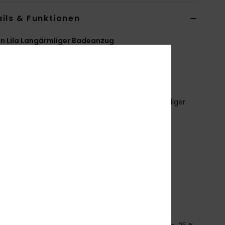
ils & Funktionen
n Lila Langärmliger Badeanzug
ERJWR03944
Farbcode
phr8
tionen
aterial:
Recycelter, dehnbarer und chlorbeständiger
f
assform:
Figurbetont
V-Schutz:
Lsf 50
erkmale:
Reißverschluss Hinten
oher Kragen
ontrastnähte
OXY Logo-Print
ownload der
Konformitätserklärung