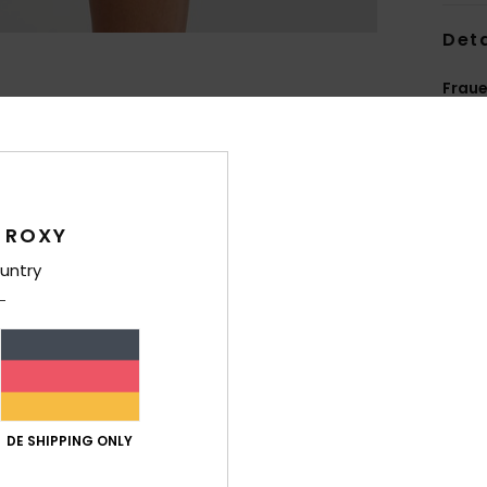
Deta
Fraue
Style
Funk
M
 ROXY
Stof
untry
P
U
M
H
K
R
D
DE SHIPPING ONLY