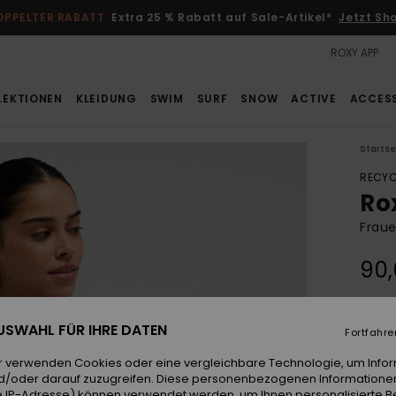
OPPELTER RABATT
Extra 25 % Rabatt auf Sale-Artikel*
Jetzt Sh
ROXY APP
LEKTIONEN
KLEIDUNG
SWIM
SURF
SNOW
ACTIVE
ACCES
Startse
RECYC
Ro
Fraue
90
Farb
 AUSWAHL FÜR IHRE DATEN
Fortfahre
r verwenden Cookies oder eine vergleichbare Technologie, um Info
d/oder darauf zuzugreifen. Diese personenbezogenen Informationen
 IP-Adresse) können verwendet werden, um Ihnen personalisierte Be