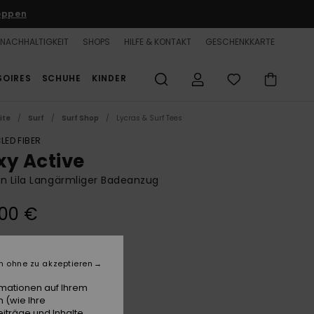
oppen
NACHHALTIGKEIT
SHOPS
HILFE & KONTAKT
GESCHENKKARTE
SOIRES
SCHUHE
KINDER
ite
Surf
Surf Shop
Lycras & Surf Tees
LED FIBER
xy Active
n Lila Langärmliger Badeanzug
,00 €
Viola Golden Gal S
e
n ohne zu akzeptieren
rmationen auf Ihrem
 (wie Ihre
iträge und Inhalte