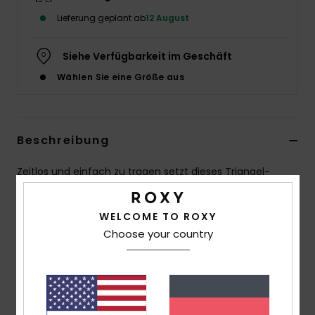
Lieferung geplant ab
12 August
Accessoi
Siehe Verfügbarkeit im Geschäft
Schuhe
Wählen Sie eine Größe aus
Fitness
Beschreibung
Snow
Zeitlos und einfach zu tragen setzt dieses Triangel-
Bikini-Top auf eine klare, feminine Silhouette. Das
weiche, strapazierfähige Material aus recycelten Fasern
WELCOME TO ROXY
bietet natürlichen Komfort mit einem dezent
Choose your country
strukturierten Finish. Verstellbare Schnürungen im
Nacken und am Rücken ermöglichen eine individuelle
Passform, während herausnehmbare Pads sich jeder
Vorliebe anpassen. Die minimalistische Linie, veredelt
durch die charakteristische ROXY-Stickerei, macht es zu