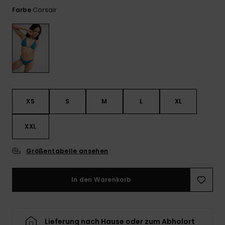
Playsuits
Handsch
Corsair
Farbe
ROXY APP
Schals
FAQ
Snow-
Schultas
ansehen
Shorts
Accessoi
Schulbe
WUNSCHLISTE
Hüte & B
Röcke
Accessoi
Sonnenbr
Kleidung Tipps
Wetsuits
XS
S
M
L
XL
XXL
Rashgua
Neopren
Accessoi
Größentabelle ansehen
In den Warenkorb
Swim
Kleidung
Lieferung nach Hause oder zum Abholort