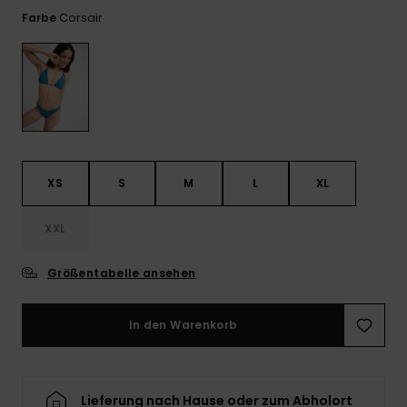
Playsuits
Handsch
Corsair
Farbe
ROXY APP
Schals
FAQ
Snow-
Schultas
ansehen
Shorts
Accessoi
Schulbe
WUNSCHLISTE
Hüte & B
Röcke
Accessoi
Sonnenbr
Kleidung Tipps
Wetsuits
XS
S
M
L
XL
XXL
Rashgua
Neopren
Accessoi
Größentabelle ansehen
In den Warenkorb
Swim
Kleidung
Lieferung nach Hause oder zum Abholort