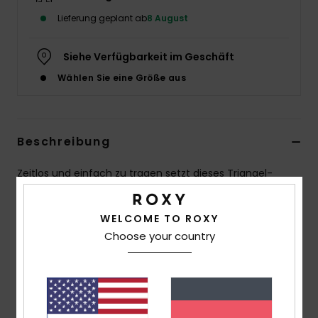
Lieferung geplant ab
8 August
Accessoi
Siehe Verfügbarkeit im Geschäft
Schuhe
Wählen Sie eine Größe aus
Fitness
Beschreibung
Snow
Zeitlos und einfach zu tragen setzt dieses Triangel-
Bikini-Top auf eine klare, feminine Silhouette. Das
weiche, strapazierfähige Material aus recycelten Fasern
WELCOME TO ROXY
bietet natürlichen Komfort mit einem dezent
Choose your country
strukturierten Finish. Verstellbare Schnürungen im
Nacken und am Rücken ermöglichen eine individuelle
Passform, während herausnehmbare Pads sich jeder
Vorliebe anpassen. Die minimalistische Linie, veredelt
durch die charakteristische ROXY-Stickerei, macht es zu