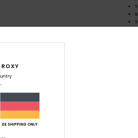
T
V
T
W
unt
D
Druc
 ROXY
Zusa
untry
Ver
DE SHIPPING ONLY