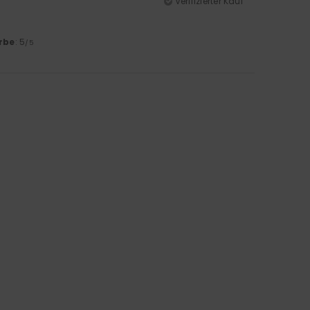
Verifizierter Kauf
rbe
: 5
/5