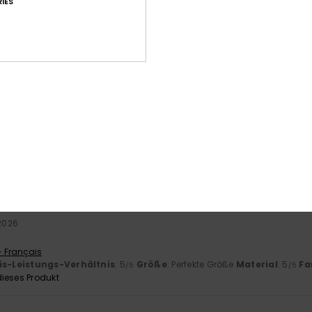
IES
Durchschnittliche Bewertung
5.0
/5
basierend auf
2 verifizierten Bewertungen
seit Juni 2026
100% unserer Kunden empfehlen dieses Produkt
-Leistungs-Verhältnis
Größe
Mat
4.5
Zu klein
Zu groß
 2026
- Français
is-Leistungs-Verhältnis
: 5
Größe
: Perfekte Größe
Material
: 5
Fa
/5
/5
ieses Produkt