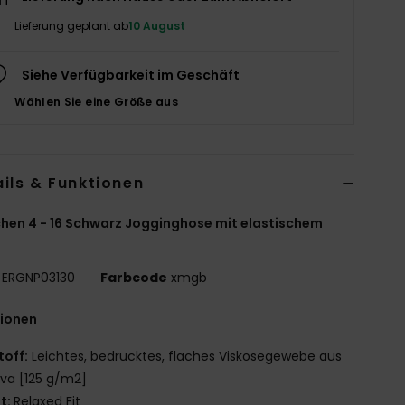
Lieferung geplant ab
10 August
Siehe Verfügbarkeit im Geschäft
Wählen Sie eine Größe aus
ils & Funktionen
en 4 - 16 Schwarz Jogginghose mit elastischem
ERGNP03130
Farbcode
xmgb
tionen
toff:
Leichtes, bedrucktes, flaches Viskosegewebe aus
iva [125 g/m2]
it:
Relaxed Fit