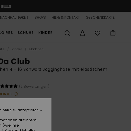
oppen
NACHHALTIGKEIT
SHOPS
HILFE & KONTAKT
GESCHENKKARTE
SOIRES
SCHUHE
KINDER
ite
Kinder
Mädchen
 Da Club
en 4 - 16 Schwarz Jogginghose mit elastischem
(2 Bewertungen)
BONUS
 €
63%
00 €
n ohne zu akzeptieren
rmationen auf Ihrem
 (wie Ihre
LTER RABATT 25% EXTRA
iträge und Inhalte