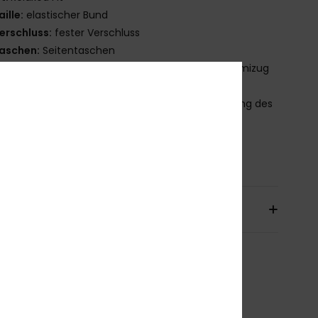
aille:
elastischer Bund
erschluss:
fester Verschluss
aschen:
Seitentaschen
eitere Merkmale:
Gerade Hosenbeine mit Gummizug
en
as Aussehen des Produkts kann je nach Platzierung des
ks geringfügig abweichen
mmensetzung
[Hauptstoff] 100 % Viskose
sand & Rückversand