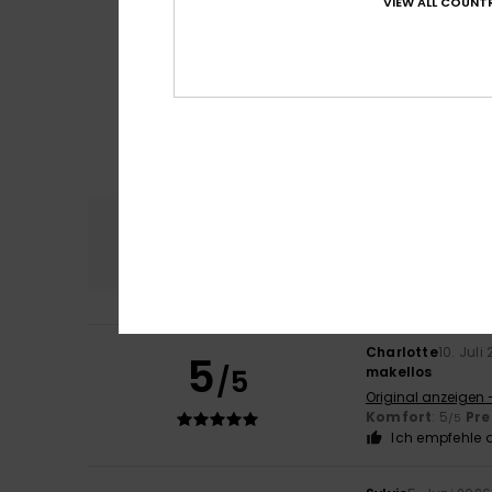
VIEW ALL COUNTR
Komfort
Preis
4.5
Charlotte
10. Juli
5
/5
makellos
Original anzeigen 
Komfort
: 5
Pre
/5
Ich empfehle d