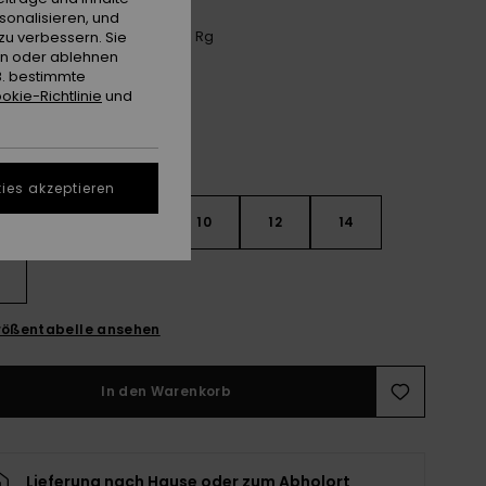
sonalisieren, und
Anthracite Aquarella Active Rg
zu verbessern. Sie
e
en oder ablehnen
B. bestimmte
okie-Richtlinie
und
ies akzeptieren
6
8
10
12
14
ößentabelle ansehen
In den Warenkorb
Lieferung nach Hause oder zum Abholort