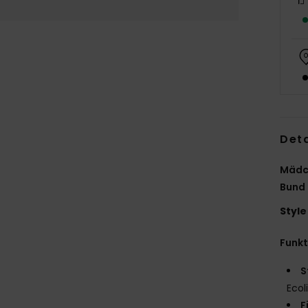
Deta
Mädch
Bund
Style
Funk
S
Ecol
F