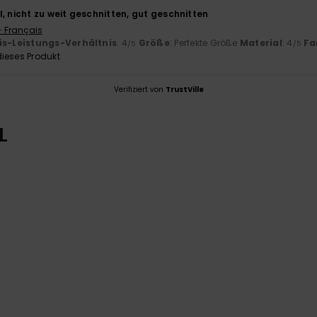
, nicht zu weit geschnitten, gut geschnitten
- Français
is-Leistungs-Verhältnis
: 4
Größe
: Perfekte Größe
Material
: 4
Fa
/5
/5
ieses Produkt
Verifiziert von
TrustVille
L