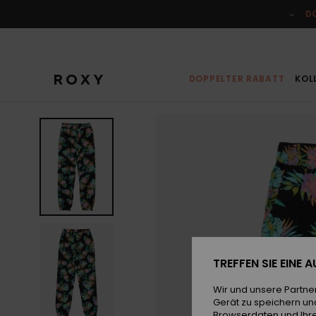
Direkt
zur
D
Produktinformation
springen
DOPPELTER RABATT
KOL
TREFFEN SIE EINE
Wir und unsere Partne
Gerät zu speichern un
Browserdaten und Ihre