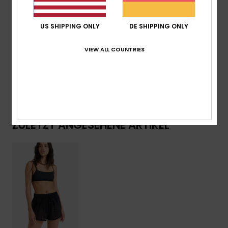
Verschluss:
Kordelzug
Branding:
Metalllogo auf der Rückseite
US SHIPPING ONLY
DE SHIPPING ONLY
Zusammensetzung
[Hauptstoff] 100 % Baumwolle
VIEW ALL COUNTRIES
Versand & Rückversand
ZULETZT ANGESEHENE ARTIKEL