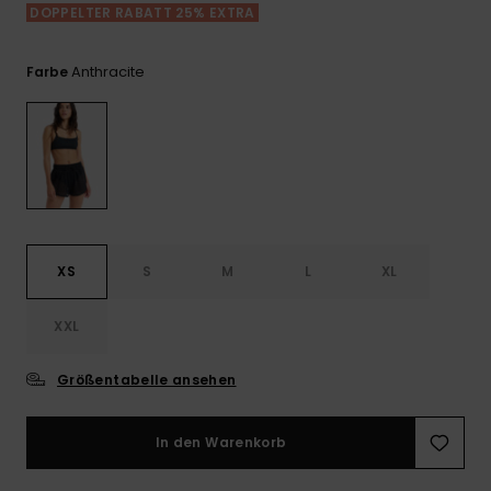
Playsuits
Handsch
DOPPELTER RABATT 25% EXTRA
ROXY APP
Schals
FAQ
Snow-
Schultas
ansehen
Shorts
Accessoi
Schulbe
Anthracite
Farbe
WUNSCHLISTE
Hüte & B
Röcke
Accessoi
Sonnenbr
Kleidung Tipps
Wetsuits
XS
S
M
L
XL
Rashgua
Neopren
XXL
Accessoi
Größentabelle ansehen
Swim
In den Warenkorb
Kleidung