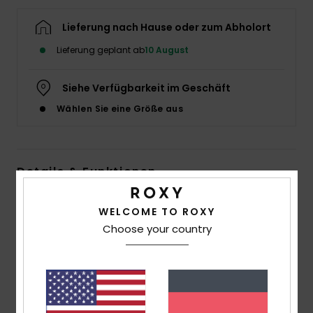
Accessoi
Lieferung nach Hause oder zum Abholort
Lieferung geplant ab
10 August
Schuhe
Siehe Verfügbarkeit im Geschäft
Fitness
Wählen Sie eine Größe aus
Snow
Details & Funktionen
Frauen Schwarz Beachshorts
WELCOME TO ROXY
Style
ERJX603449
Farbcode
kvj0
Choose your country
Funktionen
Material:
Häkelstoff aus Baumwolle [250 g/m2]
Taille:
elastischer Bund