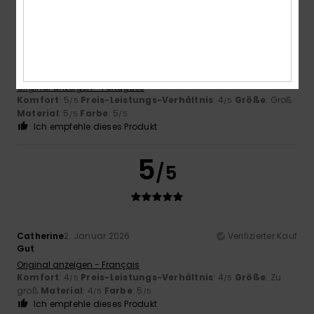
Susana
30. Januar 2026
Verifizierter Kauf
Das Produkt hat mir gefallen.
Original anzeigen - Português
Komfort
: 5
Preis-Leistungs-Verhältnis
: 4
Größe
: Groß
/5
/5
Material
: 5
Farbe
: 5
/5
/5
Ich empfehle dieses Produkt
5
/5
Catherine
2. Januar 2026
Verifizierter Kauf
Gut
Original anzeigen - Français
Komfort
: 4
Preis-Leistungs-Verhältnis
: 4
Größe
: Zu
/5
/5
groß
Material
: 4
Farbe
: 5
/5
/5
Ich empfehle dieses Produkt