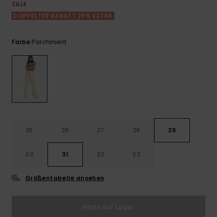
Playsuits
Handsch
SALE
ROXY APP
Schals
DOPPELTER RABATT 25% EXTRA
FAQ
Snow-
Schultas
ansehen
Shorts
Accessoi
Schulbe
WUNSCHLISTE
Hüte & B
Parchment
Farbe
Röcke
Accessoi
Sonnenbr
Kleidung Tipps
Wetsuits
Rashgua
25
26
27
28
29
Neopren
Accessoi
30
31
32
33
Swim
Größentabelle ansehen
Kleidung
Nicht auf Lager