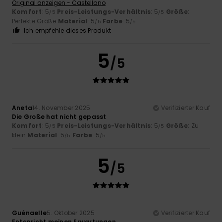
Original anzeigen - Castellano
Komfort
: 5
Preis-Leistungs-Verhältnis
: 5
Größe
:
/5
/5
Perfekte Größe
Material
: 5
Farbe
: 5
/5
/5
Ich empfehle dieses Produkt
5
/5
Aneta
14. November 2025
Verifizierter Kauf
Die Große hat nicht gepasst
Komfort
: 5
Preis-Leistungs-Verhältnis
: 5
Größe
: Zu
/5
/5
klein
Material
: 5
Farbe
: 5
/5
/5
5
/5
Guénaelle
5. Oktober 2025
Verifizierter Kauf
Entspricht meinen Erwartungen