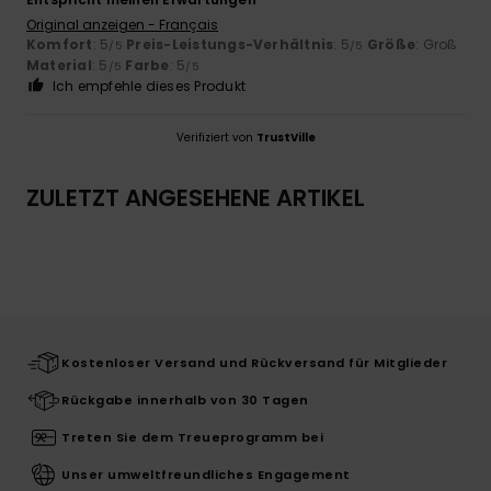
Original anzeigen - Français
Komfort
: 5
Preis-Leistungs-Verhältnis
: 5
Größe
: Groß
/5
/5
Material
: 5
Farbe
: 5
/5
/5
Ich empfehle dieses Produkt
Verifiziert von
TrustVille
ZULETZT ANGESEHENE ARTIKEL
Kostenloser Versand und Rückversand für Mitglieder
Rückgabe innerhalb von 30 Tagen
Treten Sie dem Treueprogramm bei
Unser umweltfreundliches Engagement