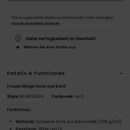
Accessoi
Die ausgewählte Größe ist online nicht mehr verfügbar.
Kaufen Sie andere Optionen
Schuhe
Siehe Verfügbarkeit im Geschäft
Fitness
Wählen Sie eine Größe aus
Snow
Details & Funktionen
Frauen Beige Hose aus Kord
Style
ERJNP03634
Farbcode
tec0
Funktionen
Material:
Schwerer Kord aus Baumwolle [298 g/m2]
Passform:
Wide Leg Fit