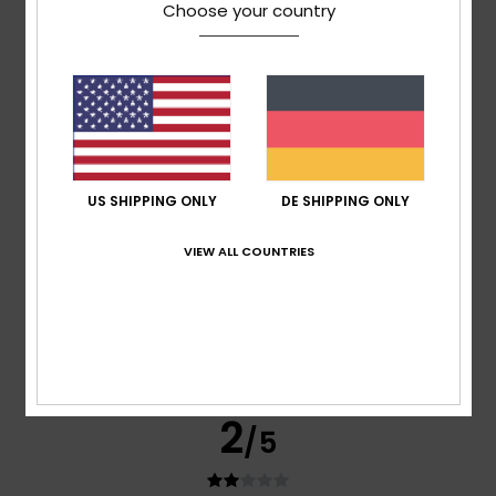
Client anonyme vérifié
24. Januar 2026
Verifizierter Kauf
Choose your country
Ästhetisch und warm! Ich liebe es.
Original anzeigen - Français
Komfort
: 5
Preis-Leistungs-Verhältnis
: 5
Größe
: Zu
/5
/5
groß
Material
: 5
Farbe
: 5
/5
/5
Ich empfehle dieses Produkt
5
/5
US SHIPPING ONLY
DE SHIPPING ONLY
VIEW ALL COUNTRIES
Edeltraud
10. Dezember 2025
Verifizierter Kauf
Super Material tolle Farbe
Komfort
: 5
Preis-Leistungs-Verhältnis
: 5
Größe
: Klein
/5
/5
Material
: 5
Farbe
: 5
/5
/5
Ich empfehle dieses Produkt
2
/5