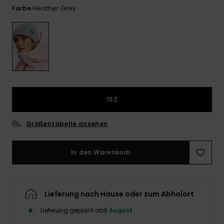
Playsuits
Handsch
Heather Grey
Farbe
ROXY APP
Schals
FAQ
Snow-
Schultas
ansehen
Shorts
Accessoi
Schulbe
WUNSCHLISTE
Hüte & B
Röcke
Accessoi
Sonnenbr
Kleidung Tipps
1SZ
Wetsuits
Größentabelle ansehen
Rashgua
Neopren
Accessoi
In den Warenkorb
Swim
Lieferung nach Hause oder zum Abholort
Kleidung
Lieferung geplant ab
8 August