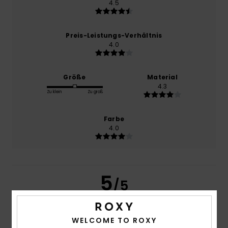
4.5
Preis-Leistungs-Verhältnis
4.0
Größe
Material
4.3
Zu klein
Zu groß
Farbe
4.0
5
/5
WELCOME TO ROXY