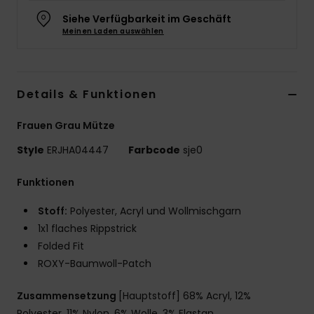
Siehe Verfügbarkeit im Geschäft
Accessoi
Meinen Laden auswählen
Schuhe
Details & Funktionen
Fitness
Frauen Grau Mütze
Snow
Style
ERJHA04447
Farbcode
sje0
Funktionen
Stoff:
Polyester, Acryl und Wollmischgarn
1x1 flaches Rippstrick
Folded Fit
ROXY-Baumwoll-Patch
Zusammensetzung
[Hauptstoff] 68% Acryl, 12%
Polyester, 11% Nylon, 6% Wolle, 3% Elastan