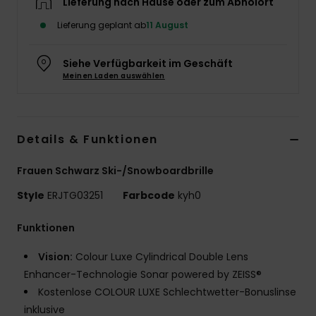
Lieferung nach Hause oder zum Abholort
Accessoi
Lieferung geplant ab
11 August
Schuhe
Siehe Verfügbarkeit im Geschäft
Meinen Laden auswählen
Fitness
Details & Funktionen
Snow
Frauen Schwarz Ski-/Snowboardbrille
Style
ERJTG03251
Farbcode
kyh0
Funktionen
Vision:
Colour Luxe Cylindrical Double Lens
Enhancer-Technologie Sonar powered by ZEISS®
Kostenlose COLOUR LUXE Schlechtwetter-Bonuslinse
inklusive