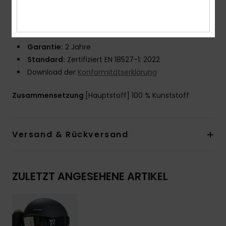
Kategorie 3 und 1 für das zusätzliche Glas
Verpackung:
Thermogeformte halbharte Hülle mit
Mikrofaser-Schutzhülle
Garantie:
2 Jahre
Standard:
Zertifiziert EN 18527-1: 2022
Download der
Konformitätserklärung
Zusammensetzung
[Hauptstoff] 100 % Kunststoff
Versand & Rückversand
ZULETZT ANGESEHENE ARTIKEL