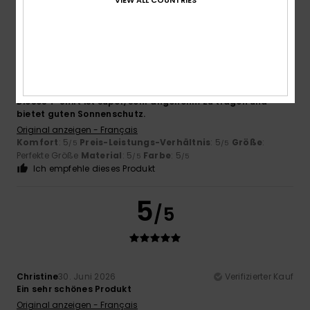
5
/5
Françoise
30. Juni 2026
Verifizierter Kauf
Dieses T-Shirt ist super, sehr angenehm zu tragen und
bietet guten Sonnenschutz.
Original anzeigen - Français
Komfort
: 5
Preis-Leistungs-Verhältnis
: 5
Größe
:
/5
/5
Perfekte Größe
Material
: 5
Farbe
: 5
/5
/5
Ich empfehle dieses Produkt
5
/5
Christine
30. Juni 2026
Verifizierter Kauf
Ein sehr schönes Produkt
Original anzeigen - Français