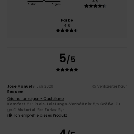
4.9
Zu klein
Zu groß
Farbe
4.8
5
/5
Jose Manuel
9. Juli 2026
Verifizierter Kauf
Bequem
Original anzeigen - Castellano
Komfort
: 5
Preis-Leistungs-Verhältnis
: 5
Größe
: Zu
/5
/5
groß
Material
: 5
Farbe
: 5
/5
/5
Ich empfehle dieses Produkt
4