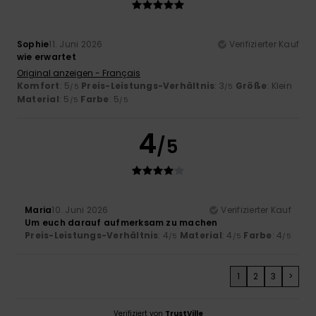
Sophie
11. Juni 2026
Verifizierter Kauf
wie erwartet
Original anzeigen - Français
Komfort
: 5
Preis-Leistungs-Verhältnis
: 3
Größe
: Klein
/5
/5
Material
: 5
Farbe
: 5
/5
/5
4
/5
Maria
10. Juni 2026
Verifizierter Kauf
Um euch darauf aufmerksam zu machen
Preis-Leistungs-Verhältnis
: 4
Material
: 4
Farbe
: 4
/5
/5
/5
1
2
3
>
Verifiziert von
TrustVille