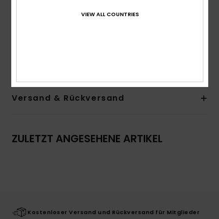
Fit:
Relaxed Fit
Taille:
Hoher Bund
VIEW ALL COUNTRIES
Taille/Bund:
Paperbag mit elastischem Bund
Tasche:
Schlitztasche vorne
Zusammensetzung
[Hauptstoff] 100 % Bio-Baumwolle
Versand & Rückversand
ZULETZT ANGESEHENE ARTIKEL
Kostenloser Versand und Rückversand für Mitglieder