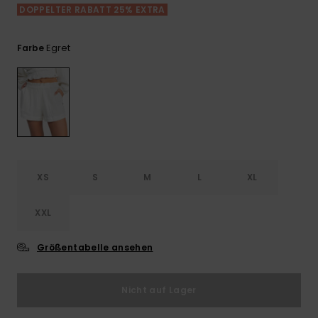
Playsuits
Handsch
DOPPELTER RABATT 25% EXTRA
ROXY APP
Schals
FAQ
Snow-
Schultas
ansehen
Shorts
Accessoi
Schulbe
Egret
Farbe
WUNSCHLISTE
Hüte & B
Röcke
Accessoi
Sonnenbr
Kleidung Tipps
Wetsuits
XS
S
M
L
XL
Rashgua
Neopren
Accessoi
XXL
Größentabelle ansehen
Swim
Nicht auf Lager
Kleidung