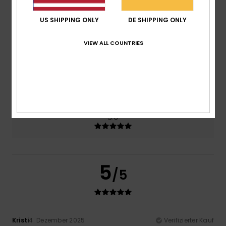
US SHIPPING ONLY
DE SHIPPING ONLY
Preis-Leistungs-Verhältnis
5.0
VIEW ALL COUNTRIES
Größe
Material
5.0
Zu klein
Zu groß
Farbe
5.0
5
/5
Kristi
4. Dezember 2025
Verifizierter Kauf