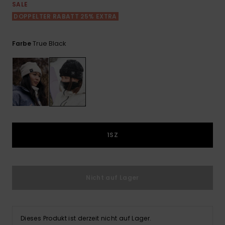
Playsuits
Handsch
SALE
ROXY APP
Schals
DOPPELTER RABATT 25% EXTRA
FAQ
Snow-
Schultas
ansehen
Shorts
Accessoi
Schulbe
WUNSCHLISTE
Hüte & B
True Black
Farbe
Röcke
Accessoi
Sonnenbr
Kleidung Tipps
Wetsuits
Rashgua
1SZ
Neopren
Accessoi
Nicht auf Lager
Swim
Kleidung
Dieses Produkt ist derzeit nicht auf Lager.