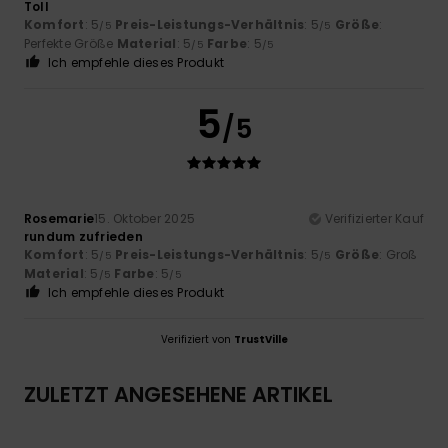
Toll
Komfort
: 5
Preis-Leistungs-Verhältnis
: 5
Größe
:
/5
/5
Perfekte Größe
Material
: 5
Farbe
: 5
/5
/5
Ich empfehle dieses Produkt
5
/5
Rosemarie
15. Oktober 2025
Verifizierter Kauf
rundum zufrieden
Komfort
: 5
Preis-Leistungs-Verhältnis
: 5
Größe
: Groß
/5
/5
Material
: 5
Farbe
: 5
/5
/5
Ich empfehle dieses Produkt
Verifiziert von
TrustVille
ZULETZT ANGESEHENE ARTIKEL