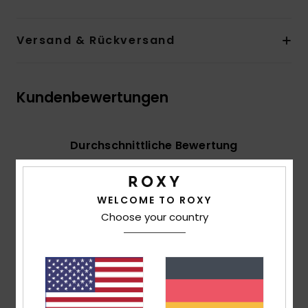
Versand & Rückversand
Kundenbewertungen
Durchschnittliche Bewertung
5.0
/5
WELCOME TO ROXY
Choose your country
basierend auf
2 verifizierten Bewertungen
seit
Oktober 2025
100% unserer Kunden empfehlen dieses Produkt
Komfort
5.0