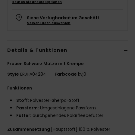
Kaufen Sie andere Optionen
Accessoi
Siehe Verfügbarkeit im Geschäft
Meinen Laden auswählen
Schuhe
Fitness
Details & Funktionen
Snow
Frauen Schwarz Mütze mit Krempe
Style
ERJHA04284
Farbcode
kvj0
Funktionen
Stoff:
Polyester-Sherpa-Stoff
Passform:
Umgeschlagene Passform
Futter:
durchgehendes Polarfleecefutter
Zusammensetzung
[Hauptstoff] 100 % Polyester