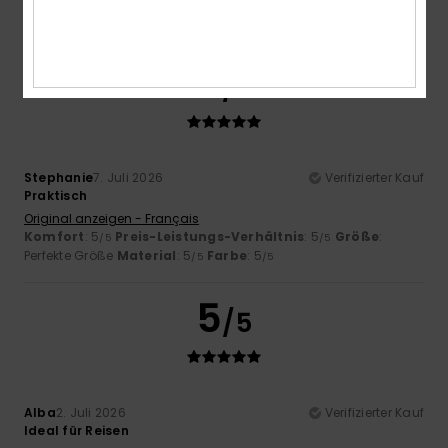
5
/5
Stephanie
7. Juli 2026
Verifizierter Kauf
Praktisch
Original anzeigen - Français
Komfort
: 5
Preis-Leistungs-Verhältnis
: 5
Größe
:
/5
/5
Perfekte Größe
Material
: 5
Farbe
: 5
/5
/5
5
/5
Alba
2. Juli 2026
Verifizierter Kauf
Ideal für Reisen