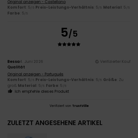
Original anzeigen - Castellano
Komfort
: 5
Preis-Leistungs-Verhältnis
: 5
Material
: 5
/5
/5
/5
Farbe
: 5
/5
5
/5
Bessa
4. Juni 2026
Verifizierter Kauf
Qualität
Original anzeigen - Português
Komfort
: 5
Preis-Leistungs-Verhältnis
: 5
Größe
: Zu
/5
/5
groß
Material
: 5
Farbe
: 5
/5
/5
Ich empfehle dieses Produkt
Verifiziert von
TrustVille
ZULETZT ANGESEHENE ARTIKEL