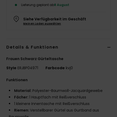
Lieferung geplant ab
8 August
Accessoi
Siehe Verfügbarkeit im Geschäft
Schuhe
Meinen Laden auswählen
Fitness
Details & Funktionen
Snow
Frauen Schwarz Gürteltasche
Style
ERJBP04971
Farbcode
kvj0
Funktionen
Material:
Polyester-Baumwoll-Jacquardgewebe
Fächer:
1 Hauptfach mit Reißverschluss
1 kleinere Innentasche mit Reißverschluss
Riemen:
Verstellbarer Gürtel aus Gurtband aus
Baumwolle