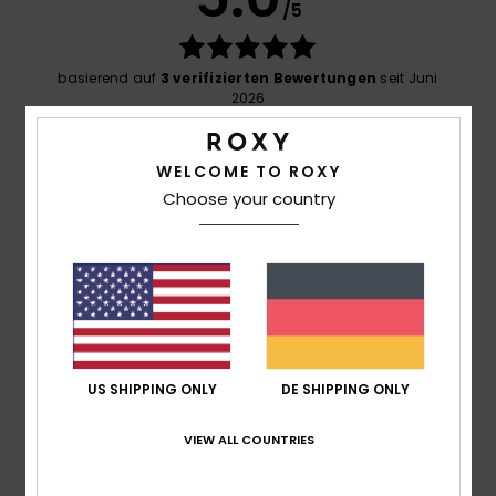
/5
basierend auf
3 verifizierten Bewertungen
seit Juni
2026
33% unserer Kunden empfehlen dieses Produkt
WELCOME TO ROXY
Komfort
5.0
Choose your country
Preis-Leistungs-Verhältnis
5.0
Größe
Material
5.0
US SHIPPING ONLY
DE SHIPPING ONLY
Zu klein
Zu groß
VIEW ALL COUNTRIES
Farbe
5.0