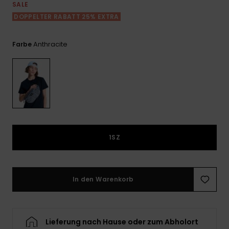
Playsuits
Handsch
SALE
ROXY APP
Schals
DOPPELTER RABATT 25% EXTRA
FAQ
Snow-
Schultas
ansehen
Shorts
Accessoi
Schulbe
WUNSCHLISTE
Hüte & B
Anthracite
Farbe
Röcke
Accessoi
Sonnenbr
Kleidung Tipps
Wetsuits
Rashgua
1SZ
Neopren
Accessoi
In den Warenkorb
Swim
Kleidung
Lieferung nach Hause oder zum Abholort