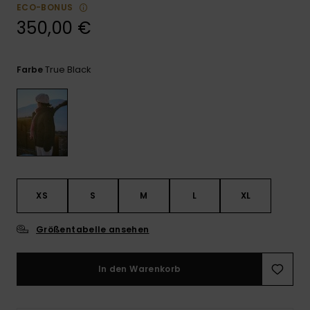
Playsuits
Handsch
ECO-BONUS
ROXY APP
Schals
350,00 €
FAQ
Snow-
Schultas
ansehen
Shorts
Accessoi
Schulbe
WUNSCHLISTE
Hüte & B
True Black
Farbe
Röcke
Accessoi
Sonnenbr
Kleidung Tipps
Wetsuits
Rashgua
Neopren
XS
S
M
L
XL
Accessoi
Größentabelle ansehen
Swim
In den Warenkorb
Kleidung