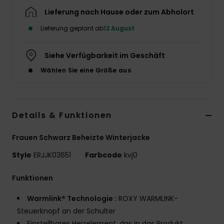
Lieferung nach Hause oder zum Abholort
Accessoi
Lieferung geplant ab
12 August
Schuhe
Siehe Verfügbarkeit im Geschäft
Wählen Sie eine Größe aus
Fitness
Snow
Details & Funktionen
Frauen Schwarz Beheizte Winterjacke
Style
ERJJK03651
Farbcode
kvj0
Funktionen
Warmlink® Technologie :
ROXY WARMLINK-
Steuerknopf an der Schulter
Einstellbares Heizelement, das in das Produkt