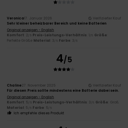
Veronica
17. Januar 2026
Verifizierter Kauf
Sehr kleiner beheizbarer Bereich und keine Batterien
Original anzeigen - English
Komfort
: 2
Preis-Leistungs-Verhältnis
: 1
Größe
:
/5
/5
Perfekte Größe
Material
: 3
Farbe
: 3
/5
/5
4
/5
Chaline
27. November 2025
Verifizierter Kauf
Für diesen Preis sollte mindestens eine Batterie dabei sein.
Original anzeigen - English
Komfort
: 5
Preis-Leistungs-Verhältnis
: 3
Größe
: Groß
/5
/5
Material
: 5
Farbe
: 5
/5
/5
Ich empfehle dieses Produkt