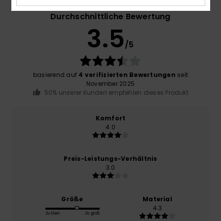
Durchschnittliche Bewertung
3.5
/5
basierend auf
4 verifizierten Bewertungen
seit
November 2025
50% unserer Kunden empfehlen dieses Produkt
Komfort
4.0
Preis-Leistungs-Verhältnis
3.0
Größe
Material
4.3
Zu klein
Zu groß