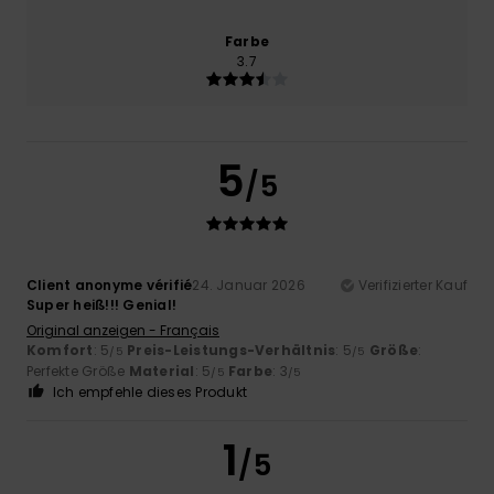
Farbe
3.7
5
/5
Client anonyme vérifié
24. Januar 2026
Verifizierter Kauf
Super heiß!!! Genial!
Original anzeigen - Français
Komfort
: 5
Preis-Leistungs-Verhältnis
: 5
Größe
:
/5
/5
Perfekte Größe
Material
: 5
Farbe
: 3
/5
/5
Ich empfehle dieses Produkt
1
/5