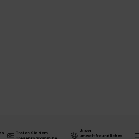
Unser
on
Treten Sie dem
umweltfreundliches
Treueprogramm bei