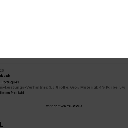
/5
basierend auf
1 verifizierten Bewertungen
seit Juni 2026
100% unserer Kunden empfehlen dieses Produkt
-Leistungs-Verhältnis
Größe
Mat
3.0
Zu klein
Zu groß
026
hübsch
- Português
is-Leistungs-Verhältnis
: 3
Größe
: Groß
Material
: 4
Farbe
: 5
/5
/5
/5
ieses Produkt
Verifiziert von
TrustVille
L