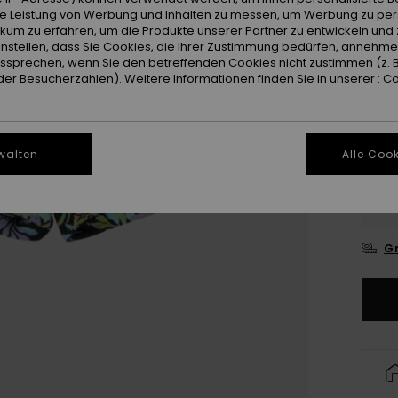
Farb
ie Leistung von Werbung und Inhalten zu messen, um Werbung zu per
ikum zu erfahren, um die Produkte unserer Partner zu entwickeln und 
instellen, dass Sie Cookies, die Ihrer Zustimmung bedürfen, annehm
sprechen, wenn Sie den betreffenden Cookies nicht zustimmen (z. 
er Besucherzahlen). Weitere Informationen finden Sie in unserer :
Co
walten
Alle Cook
4
16
Gr