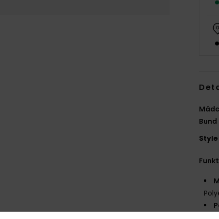
Deta
Mädch
Bund
Style
Funk
M
Poly
P
T