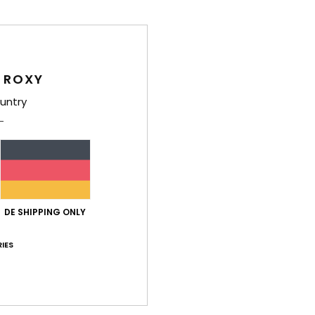
V
T
B
 ROXY
Zusa
Polye
untry
Ver
DE SHIPPING ONLY
IES
Durchschnittliche Bewertung
5.0