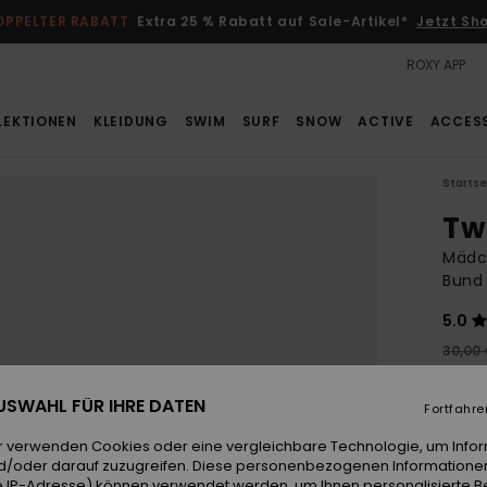
OPPELTER RABATT
Extra 25 % Rabatt auf Sale-Artikel*
Jetzt Sh
ROXY APP
LEKTIONEN
KLEIDUNG
SWIM
SURF
SNOW
ACTIVE
ACCES
Startse
Tw
Mädch
Bund
5.0
30,00
15,
 AUSWAHL FÜR IHRE DATEN
Fortfahre
SALE
DOPPE
r verwenden Cookies oder eine vergleichbare Technologie, um Info
d/oder darauf zuzugreifen. Diese personenbezogenen Informationen
 IP-Adresse) können verwendet werden, um Ihnen personalisierte Be