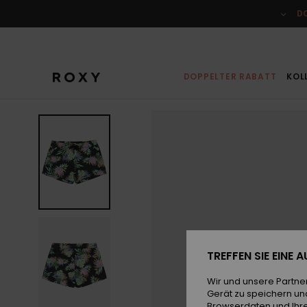
Direkt
zur
D
Produktinformation
springen
DOPPELTER RABATT
KOL
TREFFEN SIE EINE
Wir und unsere Partne
Gerät zu speichern un
Browserdaten und Ihre