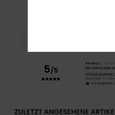
Komfort
Preis
4.0
Pereira
23. Juni 2
5
/5
Die Shorts sind 
Original anzeigen 
Komfort
: 4
Pre
/5
Ich empfehle d
ZULETZT ANGESEHENE ARTIKE