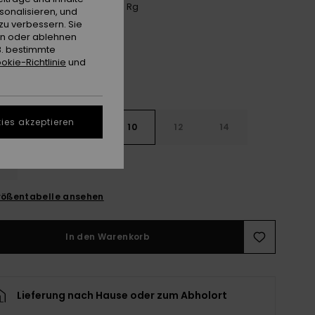
Anthracite Aquarella Active Rg
e
sonalisieren, und
zu verbessern. Sie
en oder ablehnen
B. bestimmte
okie-Richtlinie
und
ies akzeptieren
6
8
10
12
14
ößentabelle ansehen
In den Warenkorb
Lieferung nach Hause oder zum Abholort