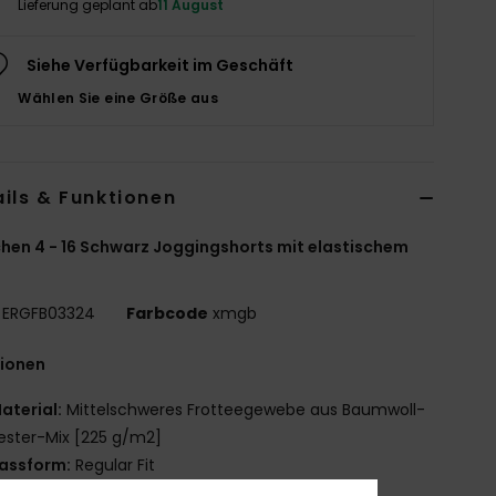
Lieferung geplant ab
11 August
Siehe Verfügbarkeit im Geschäft
Wählen Sie eine Größe aus
ils & Funktionen
en 4 - 16 Schwarz Joggingshorts mit elastischem
ERGFB03324
Farbcode
xmgb
tionen
aterial:
Mittelschweres Frotteegewebe aus Baumwoll-
ester-Mix [225 g/m2]
assform:
Regular Fit
aille:
elastischer Bund