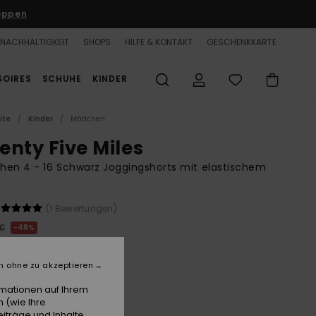
oppen
NACHHALTIGKEIT
SHOPS
HILFE & KONTAKT
GESCHENKKARTE
SOIRES
SCHUHE
KINDER
ite
Kinder
Mädchen
enty Five Miles
en 4 - 16 Schwarz Joggingshorts mit elastischem
(1 Bewertungen)
 €
48%
75 €
n ohne zu akzeptieren
LTER RABATT 25% EXTRA
rmationen auf Ihrem
 (wie Ihre
iträge und Inhalte