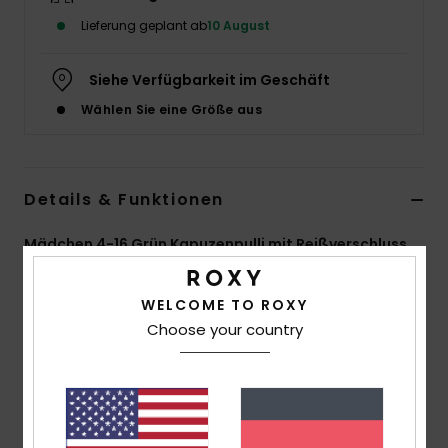
Lieferung geplant ab
10 August
Accessoi
Siehe Verfügbarkeit im Geschäft
Schuhe
Wählen Sie eine Größe aus
Fitness
Details & Funktionen
Snow
Mädchen 4-16 Grün Kapuzenpulli mit Reißverschluss
Style
ERGFT04053
Farbcode
gld9
WELCOME TO ROXY
Funktionen
Choose your country
Materialzusammensetzung:
60 % Baumwolle, 40 %
recycelter Polyester-Frottee [225 g/m²]
Fit:
Relaxed Fit
Kragen/Ausschnitt:
Kapuzenpullover