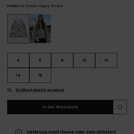
Playsuits
Handsch
Oil Green Hippy Shake
Farbe
ROXY APP
Schals
FAQ
Snow-
Schultas
ansehen
Shorts
Accessoi
Schulbe
WUNSCHLISTE
Hüte & B
Röcke
Accessoi
Sonnenbr
Kleidung Tipps
Wetsuits
4
6
8
10
12
14
16
Rashgua
Neopren
Accessoi
Größentabelle ansehen
In den Warenkorb
Swim
Kleidung
Lieferung nach Hause oder zum Abholort