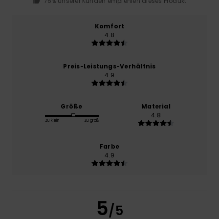
76% unserer Kunden empfehlen dieses Produkt
Komfort
4.8
Preis-Leistungs-Verhältnis
4.9
Größe
Material
4.8
Zu klein
Zu groß
Farbe
4.9
5
/5