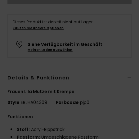
Accessoi
Dieses Produkt ist derzeit nicht auf Lager.
Schuhe
Kaufen Sie andere Optionen
Siehe Verfügbarkeit im Geschäft
Fitness
Meinen Laden auswählen
Snow
Details & Funktionen
Frauen Lila Mütze mit Krempe
Style
ERJHA04309
Farbcode
pjp0
Funktionen
Stoff:
Acryl-Rippstrick
Passform:
Umgeschlagene Passform