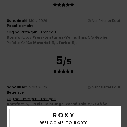
Sandrine
16. März 2026
Verifizierter Kauf
Passt perfekt
Original anzeigen - Français
Komfort
: 5
Preis-Leistungs-Verhältnis
: 5
Größe
:
/5
/5
Perfekte Größe
Material
: 5
Farbe
: 5
/5
/5
5
/5
Sandrine
12. März 2026
Verifizierter Kauf
Begeistert
Original anzeigen - Français
Komfort
: 5
Preis-Leistungs-Verhältnis
: 5
Größe
:
/5
/5
Perfekte Größe
Farbe
: 5
/5
Ich empfehle dieses Produkt
WELCOME TO ROXY