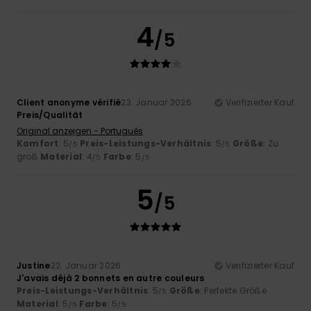
4
/5
Client anonyme vérifié
23. Januar 2026
Verifizierter Kauf
Preis/Qualität
Original anzeigen - Português
Komfort
: 5
Preis-Leistungs-Verhältnis
: 5
Größe
: Zu
/5
/5
groß
Material
: 4
Farbe
: 5
/5
/5
5
/5
Justine
22. Januar 2026
Verifizierter Kauf
J'avais déjà 2 bonnets en autre couleurs
Preis-Leistungs-Verhältnis
: 5
Größe
: Perfekte Größe
/5
Material
: 5
Farbe
: 5
/5
/5