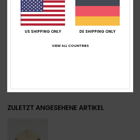
Recyceltes Polyester, [300 G/M²]
Passform:
Regular Fit
Hals:
Hoher Kragen
Verschluss:
Metallreißverschluss Mit Roxy-Zipper
US SHIPPING ONLY
DE SHIPPING ONLY
Logo:
Roxy-Lederpatch Am Linken Ärmel
VIEW ALL COUNTRIES
Zusammensetzung
[Hauptstoff] 100 % recyceltes
Polyester
Versand & Rückversand
ZULETZT ANGESEHENE ARTIKEL