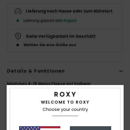
Accessoi
Lieferung nach Hause oder zum Abholort
Lieferung geplant ab
8 August
Schuhe
Siehe Verfügbarkeit im Geschäft
Fitness
Wählen Sie eine Größe aus
Snow
Details & Funktionen
Mädchen 4-16 Weiss Fleece mit halbem
Reißverschluss
Style
ERGPF03102
Farbcode
wza0
WELCOME TO ROXY
Choose your country
Funktionen
Material:
Bedrucktes Sherpa-Fleece, 100 %