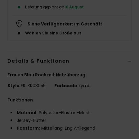
Lieferung geplant ab
10 August
Accessoi
Siehe Verfügbarkeit im Geschäft
Schuhe
Wählen Sie eine Größe aus
Fitness
Details & Funktionen
Snow
Frauen Blau Rock mit Netzüberzug
Style
ERJKK03055
Farbcode
xymb
Funktionen
Material:
Polyester-Elastan-Mesh
Jersey-Futter
Passform:
Mittellang, Eng Anliegend