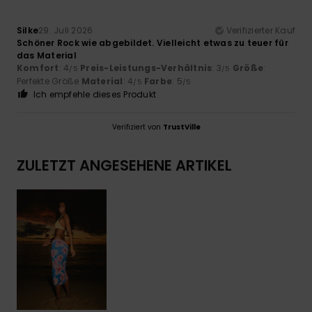
Silke
29. Juli 2026
Verifizierter Kauf
Schöner Rock wie abgebildet. Vielleicht etwas zu teuer für
das Material
Komfort
: 4
Preis-Leistungs-Verhältnis
: 3
Größe
:
/5
/5
Perfekte Größe
Material
: 4
Farbe
: 5
/5
/5
Ich empfehle dieses Produkt
Verifiziert von
TrustVille
ZULETZT ANGESEHENE ARTIKEL