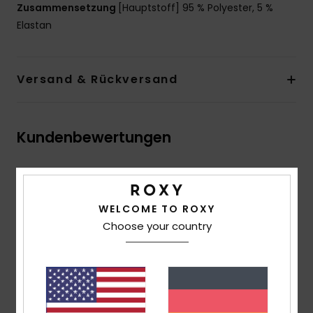
Zusammensetzung
[Hauptstoff] 95 % Polyester, 5 %
Elastan
Versand & Rückversand
Kundenbewertungen
Durchschnittliche Bewertung
5.0
WELCOME TO ROXY
/5
Choose your country
basierend auf
1 verifizierten Bewertungen
seit Juli
2026
100% unserer Kunden empfehlen dieses Produkt