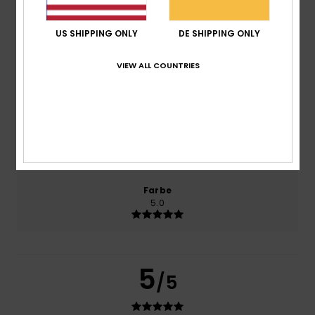
Komfort
4.0
US SHIPPING ONLY
DE SHIPPING ONLY
VIEW ALL COUNTRIES
Preis-Leistungs-Verhältnis
3.0
Größe
Material
4.0
Zu klein
Zu groß
Farbe
5.0
5
/5