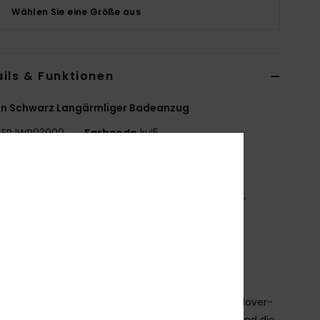
Wählen Sie eine Größe aus
ils & Funktionen
en Schwarz Langärmliger Badeanzug
ERJWR03900
Farbcode
kvj5
tionen
ecyceltes Material:
Weicher, widerstandsfähiger,
celter Stretch-Stoff
assform:
figurbetonte Passform
esticktes ROXY-Logo
as Aussehen des Produkts kann sich je nach
kplatzierung leicht unterscheiden
er untere Teil besticht durch einen lebendigen Allover-
t, der vor Energie strotzt, während der obere Teil und die