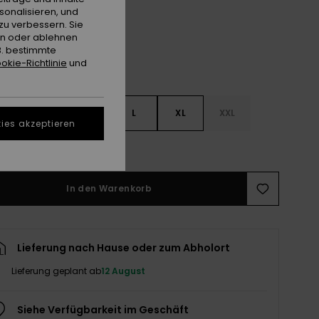
sonalisieren, und
zu verbessern. Sie
en oder ablehnen
B. bestimmte
okie-Richtlinie
und
S
S
M
L
XL
XXL
ies akzeptieren
ößentabelle ansehen
In den Warenkorb
Lieferung nach Hause oder zum Abholort
Lieferung geplant ab
12 August
Siehe Verfügbarkeit im Geschäft