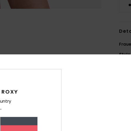
Deta
Frau
Style
Funk
R
recy
 ROXY
P
untry
G
D
Druc
D
Prin