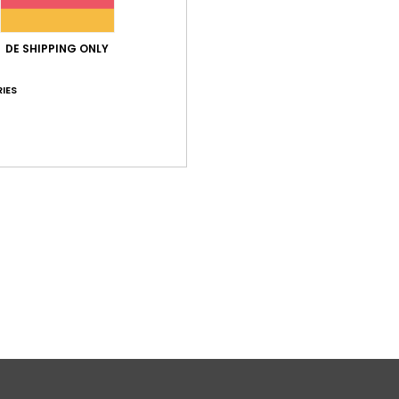
Ärme
halt
DE SHIPPING ONLY
B
mark
IES
und 
D
Zusa
15 % E
Ver
L