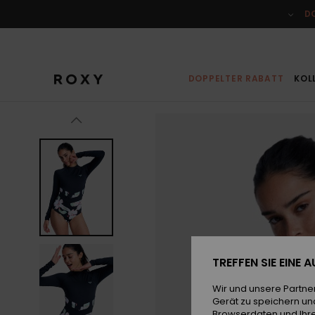
Direkt
zur
D
Produktinformation
springen
DOPPELTER RABATT
KOL
TREFFEN SIE EINE
Wir und unsere Partne
Gerät zu speichern un
Browserdaten und Ihre