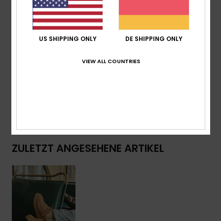
Gelasertes Roxy-Logo
Zunge aus Schweinsleder
US SHIPPING ONLY
DE SHIPPING ONLY
Zusammensetzung
Obermaterial: 100 %
Ziegenveloursleder / Futter: 100 % Schweinsleder /
VIEW ALL COUNTRIES
Laufsohle: 100 % TPR
Versand & Rückversand
ZULETZT ANGESEHENE ARTIKEL