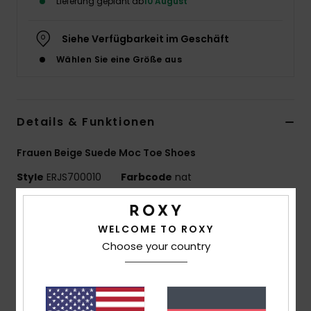
Lieferung geplant ab
10 August
Accessoi
Siehe Verfügbarkeit im Geschäft
Wählen Sie eine Größe aus
Schuhe
Fitness
Details & Funktionen
Snow
Frauen Beige Suede Moc Toe Shoes
Style
ERJS700010
Farbcode
nat
Funktionen
WELCOME TO ROXY
Obermaterial:
100 % Ziegenveloursleder
Choose your country
Futter:
100 % Schweinsleder
Außensohle:
100 % Tpr
Merkmale:
Schnürung Mit Perforierten Ösen
Dünne Rundsenkel