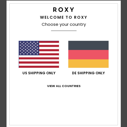
5
/5
WELCOME TO ROXY
Choose your country
Iago
30. Juni 2026
Verifizierter Kauf
Wunderschön
Original anzeigen - Castellano
Komfort
: 5
Preis-Leistungs-Verhältnis
: 5
Größe
:
/5
/5
Perfekte Größe
Material
: 5
Farbe
: 5
/5
/5
Ich empfehle dieses Produkt
5
US SHIPPING ONLY
DE SHIPPING ONLY
/5
VIEW ALL COUNTRIES
Jana
28. Juni 2026
Verifizierter Kauf
Passt super
Komfort
: 5
Preis-Leistungs-Verhältnis
: 5
Größe
:
/5
/5
Perfekte Größe
Material
: 5
Farbe
: 5
/5
/5
Ich empfehle dieses Produkt