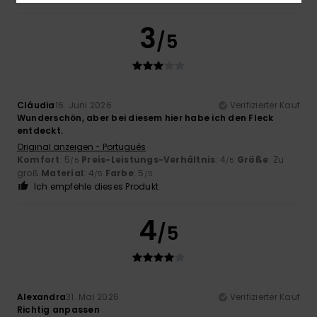
3
/5
Cláudia
16. Juni 2026
Verifizierter Kauf
Wunderschön, aber bei diesem hier habe ich den Fleck
entdeckt.
Original anzeigen - Português
Komfort
: 5
Preis-Leistungs-Verhältnis
: 4
Größe
: Zu
/5
/5
groß
Material
: 4
Farbe
: 5
/5
/5
Ich empfehle dieses Produkt
4
/5
Alexandra
31. Mai 2026
Verifizierter Kauf
Richtig anpassen