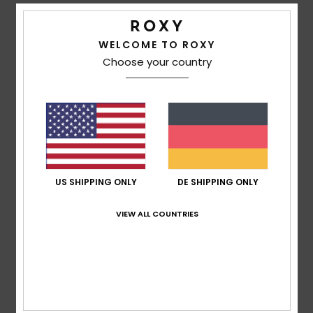
WELCOME TO ROXY
Elisa
11. Juli 2026
Verifizierter Kauf
Choose your country
Toller Schnitt und toller Stoff!
Komfort
: 5
Preis-Leistungs-Verhältnis
: 5
Größe
:
/5
/5
Perfekte Größe
Material
: 5
Farbe
: 5
/5
/5
Ich empfehle dieses Produkt
5
/5
US SHIPPING ONLY
DE SHIPPING ONLY
Morgane
10. Juli 2026
Verifizierter Kauf
VIEW ALL COUNTRIES
Einfaches, lässiges Tanktop, das angenehm zu tragen ist
Original anzeigen - Français
Komfort
: 5
Preis-Leistungs-Verhältnis
: 5
Größe
:
/5
/5
Perfekte Größe
Material
: 5
Farbe
: 5
/5
/5
4
/5