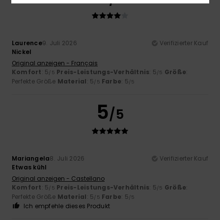
Laurence
9. Juli 2026
Verifizierter Kauf
Nickel
Original anzeigen - Français
Komfort
: 5
Preis-Leistungs-Verhältnis
: 5
Größe
:
/5
/5
Perfekte Größe
Material
: 5
Farbe
: 5
/5
/5
5
/5
Mariangela
8. Juli 2026
Verifizierter Kauf
Etwas kühl
Original anzeigen - Castellano
Komfort
: 5
Preis-Leistungs-Verhältnis
: 5
Größe
:
/5
/5
Perfekte Größe
Material
: 5
Farbe
: 5
/5
/5
Ich empfehle dieses Produkt