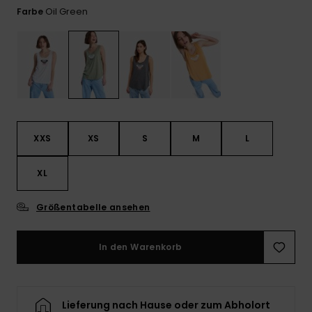
Playsuits
Handsch
Oil Green
Farbe
ROXY APP
Schals
FAQ
Snow-
Schultas
ansehen
Shorts
Accessoi
Schulbe
WUNSCHLISTE
Hüte & B
Röcke
Accessoi
Sonnenbr
Kleidung Tipps
XXS
XS
S
M
L
Wetsuits
XL
Rashgua
Neopren
Größentabelle ansehen
Accessoi
In den Warenkorb
Swim
Kleidung
Lieferung nach Hause oder zum Abholort