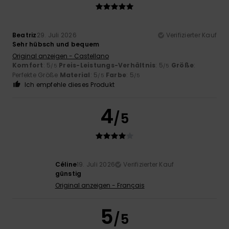
Beatriz
29. Juli 2026
Verifizierter Kauf
Sehr hübsch und bequem
Original anzeigen - Castellano
Komfort
: 5
Preis-Leistungs-Verhältnis
: 5
Größe
:
/5
/5
Perfekte Größe
Material
: 5
Farbe
: 5
/5
/5
Ich empfehle dieses Produkt
4
/5
Céline
19. Juli 2026
Verifizierter Kauf
günstig
Original anzeigen - Français
5
/5