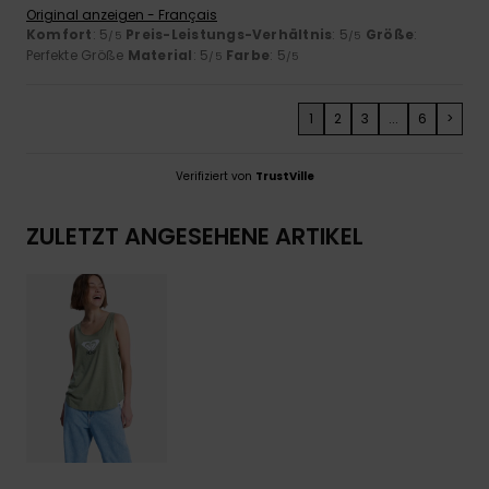
Original anzeigen - Français
Komfort
: 5
Preis-Leistungs-Verhältnis
: 5
Größe
:
/5
/5
Perfekte Größe
Material
: 5
Farbe
: 5
/5
/5
1
2
3
...
6
>
Verifiziert von
TrustVille
ZULETZT ANGESEHENE ARTIKEL