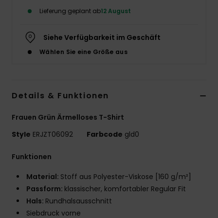
Lieferung geplant ab
12 August
Accessoi
Siehe Verfügbarkeit im Geschäft
Schuhe
Wählen Sie eine Größe aus
Fitness
Details & Funktionen
Snow
Frauen Grün Ärmelloses T-Shirt
Style
ERJZT06092
Farbcode
gld0
Funktionen
Material:
Stoff aus Polyester-Viskose [160 g/m²]
Passform:
klassischer, komfortabler Regular Fit
Hals:
Rundhalsausschnitt
Siebdruck vorne