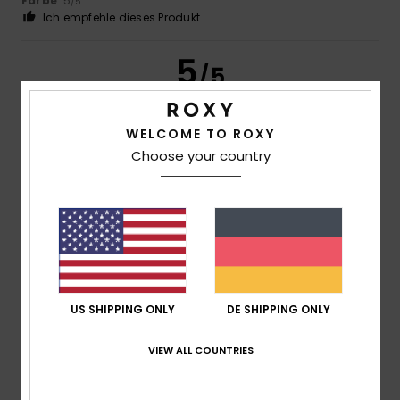
Farbe
: 5
/5
Ich empfehle dieses Produkt
5
/5
WELCOME TO ROXY
Choose your country
Client anonyme vérifié
14. März 2026
Verifizierter Kauf
Komfort und passgenauer Schnitt
Original anzeigen - Français
Komfort
: 5
Preis-Leistungs-Verhältnis
: 5
Größe
:
/5
/5
Perfekte Größe
Farbe
: 5
/5
Ich empfehle dieses Produkt
5
/5
US SHIPPING ONLY
DE SHIPPING ONLY
VIEW ALL COUNTRIES
Client anonyme vérifié
11. März 2026
Verifizierter Kauf
Angenehmes, strapazierfähiges Material, das nicht pillt