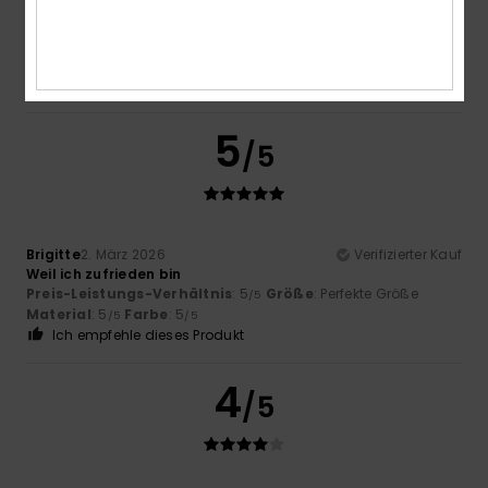
Original anzeigen - Français
Komfort
: 5
Preis-Leistungs-Verhältnis
: 5
Größe
:
/5
/5
Perfekte Größe
Farbe
: 5
/5
Ich empfehle dieses Produkt
5
/5
Brigitte
2. März 2026
Verifizierter Kauf
Weil ich zufrieden bin
Preis-Leistungs-Verhältnis
: 5
Größe
: Perfekte Größe
/5
Material
: 5
Farbe
: 5
/5
/5
Ich empfehle dieses Produkt
4
/5