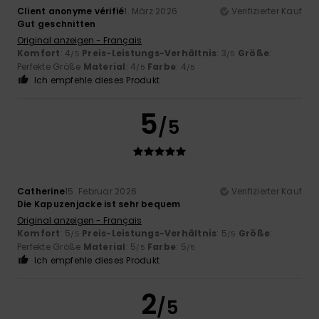
Client anonyme vérifié
1. März 2026
Verifizierter Kauf
Gut geschnitten
Original anzeigen - Français
Komfort
: 4
Preis-Leistungs-Verhältnis
: 3
Größe
:
/5
/5
Perfekte Größe
Material
: 4
Farbe
: 4
/5
/5
Ich empfehle dieses Produkt
5
/5
Catherine
15. Februar 2026
Verifizierter Kauf
Die Kapuzenjacke ist sehr bequem
Original anzeigen - Français
Komfort
: 5
Preis-Leistungs-Verhältnis
: 5
Größe
:
/5
/5
Perfekte Größe
Material
: 5
Farbe
: 5
/5
/5
Ich empfehle dieses Produkt
2
/5