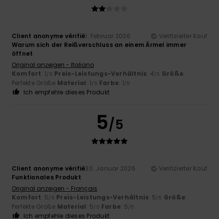
Client anonyme vérifié
1. Februar 2026
Verifizierter Kauf
Warum sich der Reißverschluss an einem Ärmel immer
öffnet
Original anzeigen - Italiano
Komfort
: 1
Preis-Leistungs-Verhältnis
: 4
Größe
:
/5
/5
Perfekte Größe
Material
: 1
Farbe
: 1
/5
/5
Ich empfehle dieses Produkt
5
/5
Client anonyme vérifié
30. Januar 2026
Verifizierter Kauf
Funktionales Produkt
Original anzeigen - Français
Komfort
: 5
Preis-Leistungs-Verhältnis
: 5
Größe
:
/5
/5
Perfekte Größe
Material
: 5
Farbe
: 5
/5
/5
Ich empfehle dieses Produkt