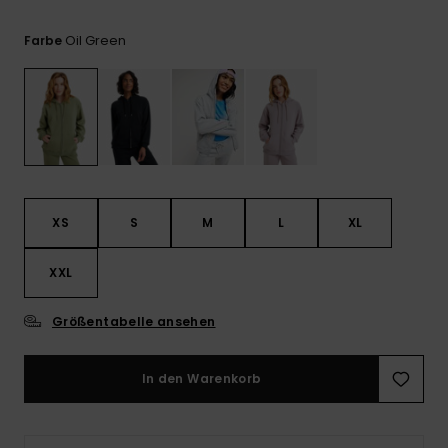
Playsuits
Handsch
ROXY APP
Schals
FAQ
Oil Green
Farbe
Snow-
Schultas
ansehen
Shorts
Accessoi
Schulbe
WUNSCHLISTE
Hüte & B
Röcke
Accessoi
Sonnenbr
Kleidung Tipps
Wetsuits
XS
S
M
L
XL
Rashgua
XXL
Neopren
Accessoi
Größentabelle ansehen
Swim
In den Warenkorb
Kleidung