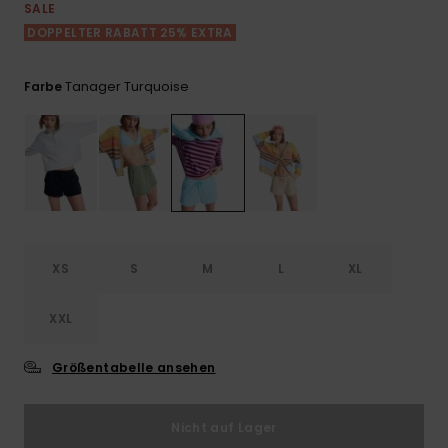
Playsuits
Handsch
SALE
ROXY APP
Schals
DOPPELTER RABATT 25% EXTRA
FAQ
Snow-
Schultas
ansehen
Shorts
Accessoi
Schulbe
WUNSCHLISTE
Hüte & B
Tanager Turquoise
Farbe
Röcke
Accessoi
Sonnenbr
Kleidung Tipps
Wetsuits
Rashgua
XS
S
M
L
XL
Neopren
Accessoi
XXL
Swim
Größentabelle ansehen
Kleidung
Nicht auf Lager