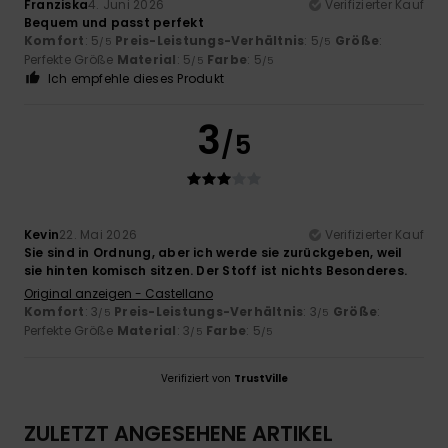
Franziska
4. Juni 2026
Verifizierter Kauf
Bequem und passt perfekt
Komfort
: 5
Preis-Leistungs-Verhältnis
: 5
Größe
:
/5
/5
Perfekte Größe
Material
: 5
Farbe
: 5
/5
/5
Ich empfehle dieses Produkt
3
/5
Kevin
22. Mai 2026
Verifizierter Kauf
Sie sind in Ordnung, aber ich werde sie zurückgeben, weil
sie hinten komisch sitzen. Der Stoff ist nichts Besonderes.
Original anzeigen - Castellano
Komfort
: 3
Preis-Leistungs-Verhältnis
: 3
Größe
:
/5
/5
Perfekte Größe
Material
: 3
Farbe
: 5
/5
/5
Verifiziert von
TrustVille
ZULETZT ANGESEHENE ARTIKEL