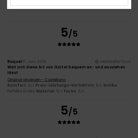
5
/5
Raquel
21. Juni 2026
Verifizierter Kauf
Weil sich diese Art von Gürtel bequem an- und ausziehen
lässt
Original anzeigen - Castellano
Komfort
: 5
Preis-Leistungs-Verhältnis
: 5
Größe
:
/5
/5
Perfekte Größe
Material
: 5
Farbe
: 5
/5
/5
5
/5