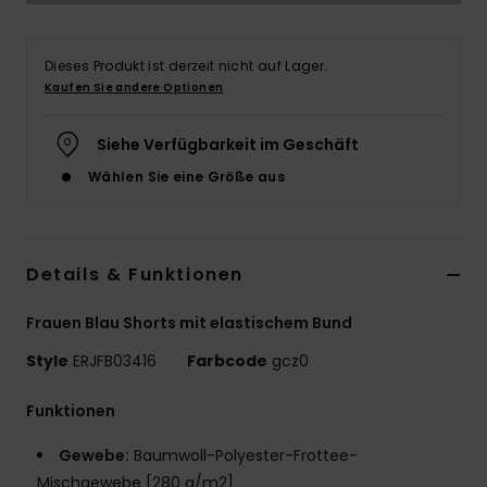
Accessoi
Dieses Produkt ist derzeit nicht auf Lager.
Kaufen Sie andere Optionen
Schuhe
Siehe Verfügbarkeit im Geschäft
Fitness
Wählen Sie eine Größe aus
Snow
Details & Funktionen
Frauen Blau Shorts mit elastischem Bund
Style
ERJFB03416
Farbcode
gcz0
Funktionen
Gewebe:
Baumwoll-Polyester-Frottee-
Mischgewebe [280 g/m2]