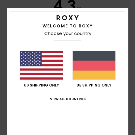
4.3
/5
WELCOME TO ROXY
basierend auf
3 verifizierten Bewertungen
seit Mai
Choose your country
2026
33% unserer Kunden empfehlen dieses Produkt
Komfort
4.3
Preis-Leistungs-Verhältnis
4.3
US SHIPPING ONLY
DE SHIPPING ONLY
VIEW ALL COUNTRIES
Größe
Material
4.3
Zu klein
Zu groß
Farbe
5.0