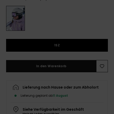
Playsuits
Handsch
ROXY APP
Schals
FAQ
Snow-
Schultas
ansehen
Shorts
Accessoi
Schulbe
WUNSCHLISTE
Hüte & B
Röcke
Accessoi
Sonnenbr
1SZ
Kleidung Tipps
Wetsuits
Rashgua
In den Warenkorb
Neopren
Accessoi
Lieferung nach Hause oder zum Abholort
Swim
Lieferung geplant ab
11 August
Kleidung
Siehe Verfügbarkeit im Geschäft
Meinen Laden auswählen