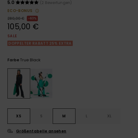
Playsuits
Handsch
5.0
(2 Bewertungen)
ROXY APP
Schals
ECO-BONUS
FAQ
Snow-
Schultas
ansehen
280,00 €
63%
Shorts
Accessoi
Schulbe
105,00 €
WUNSCHLISTE
Hüte & B
SALE
Röcke
Accessoi
DOPPELTER RABATT 25% EXTRA
Sonnenbr
Kleidung Tipps
True Black
Farbe
Wetsuits
Rashgua
Neopren
Accessoi
Swim
XS
S
M
L
XL
Kleidung
Größentabelle ansehen