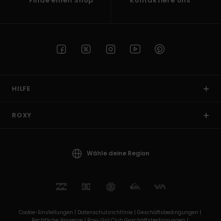
Finde einen Shop
Kontaktiere Uns
HILFE
ROXY
Wähle deine Region
Cookie-Einstellungen |
Datenschutzrichtlinie |
Geschäftsbedingungen |
Rechtliche Hinweise |
Roxy Girl Club Geschäftsbedingungen |