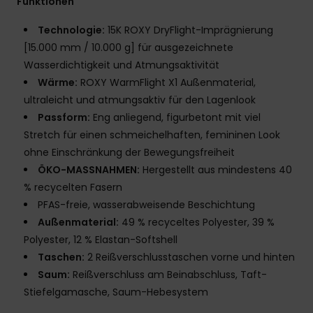
Funktionen
Technologie:
15K ROXY DryFlight-Imprägnierung
[15.000 mm / 10.000 g] für ausgezeichnete
Wasserdichtigkeit und Atmungsaktivität
Wärme:
ROXY WarmFlight X1 Außenmaterial,
ultraleicht und atmungsaktiv für den Lagenlook
Passform:
Eng anliegend, figurbetont mit viel
Stretch für einen schmeichelhaften, femininen Look
ohne Einschränkung der Bewegungsfreiheit
ÖKO-MASSNAHMEN:
Hergestellt aus mindestens 40
% recycelten Fasern
PFAS-freie, wasserabweisende Beschichtung
Außenmaterial:
49 % recyceltes Polyester, 39 %
Polyester, 12 % Elastan-Softshell
Taschen:
2 Reißverschlusstaschen vorne und hinten
Saum:
Reißverschluss am Beinabschluss, Taft-
Stiefelgamasche, Saum-Hebesystem