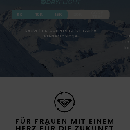
Beste Imprägnierung für starke
Niederschläge
I
Rid
ko
FÜR FRAUEN MIT EINEM
HERZ FÜR DIE ZUKUNFT