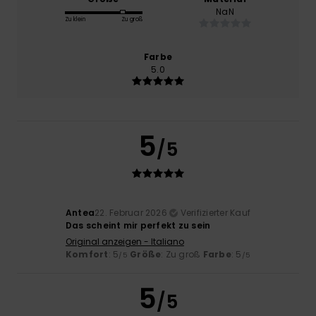
NaN
Zu klein
Zu groß
Farbe
5.0
5
/5
Antea
22. Februar 2026
Verifizierter Kauf
Das scheint mir perfekt zu sein
Original anzeigen - Italiano
Komfort
: 5
Größe
: Zu groß
Farbe
: 5
/5
/5
5
/5