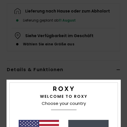
Accessoi
Lieferung nach Hause oder zum Abholort
Lieferung geplant ab
11 August
Schuhe
Siehe Verfügbarkeit im Geschäft
Fitness
Wählen Sie eine Größe aus
Snow
Details & Funktionen
Frauen Blau Hipster-Bikiniunterteil
Style
ERJX405325
Farbcode
gcz1
WELCOME TO ROXY
Choose your country
Funktionen
Material:
Weicher, robuster, recycelter,
widerstandsfähiger und elastischer Stoff