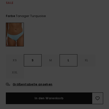
Playsuits
Handsch
SALE
ROXY APP
Schals
FAQ
Snow-
Schultas
ansehen
Shorts
Accessoi
Schulbe
Tanager Turquoise
Farbe
WUNSCHLISTE
Hüte & B
Röcke
Accessoi
Sonnenbr
Kleidung Tipps
Wetsuits
XS
S
M
L
XL
Rashgua
Neopren
XXL
Accessoi
Größentabelle ansehen
Swim
In den Warenkorb
Kleidung