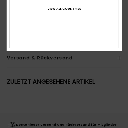
Träger:
feste Träger
Verschluss:
Zum Überziehen
VIEW ALL COUNTRIES
Branding:
Gesticktes Logo auf der Vorderseite
Zusammensetzung
[Hauptstoff] 58 % Baumwolle, 39 %
Polyester, 3 % Elasthan
Versand & Rückversand
ZULETZT ANGESEHENE ARTIKEL
Kostenloser Versand und Rückversand für Mitglieder