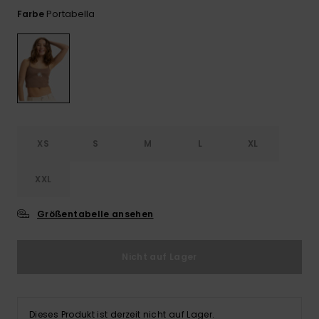
Playsuits
Handsch
Portabella
Farbe
ROXY APP
Schals
FAQ
Snow-
Schultas
ansehen
Shorts
Accessoi
Schulbe
WUNSCHLISTE
Hüte & B
Röcke
Accessoi
Sonnenbr
Kleidung Tipps
Wetsuits
XS
S
M
L
XL
XXL
Rashgua
Neopren
Accessoi
Größentabelle ansehen
Swim
Nicht auf Lager
Kleidung
Dieses Produkt ist derzeit nicht auf Lager.