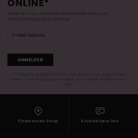
ONLINE*
Melde dich an, um immer die neuesten News und
exklusive Angebote zu erhalten.
ANMELDEN
(*) Angebot gültig online für alle, die sich neu angemeldet
haben - Alle Bedingungen findest du in deiner Willkommens-
Mail
Finde einen Shop
Kontaktiere Uns