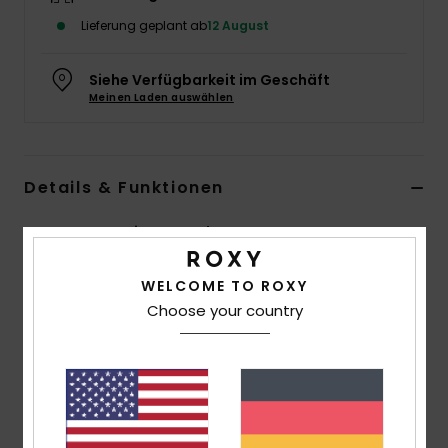
Lieferung geplant ab
12 August
Accessoi
Siehe Verfügbarkeit im Geschäft
Schuhe
Meinen Laden auswählen
Fitness
Details & Funktionen
Snow
Frauen Rot Basic Ersatzglas
Style
ERJGL03004
Farbcode
rqf0
WELCOME TO ROXY
Choose your country
Funktionen
Gläser:
zylindrisches Doppelglas
Antibeschlag- und Antikratzbehandlung
UV-Schutz:
100 % UV-Schutz
Garantie:
2 Jahre Garantie