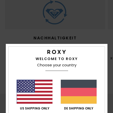
NACHHALTIGKEIT
Hergestellt mit mindestens 50% recycelten
Fasern.* *Die Prozentangabe entspricht dem
Gewicht des recycelten Inhalts im Vergleich
R
WELCOME TO ROXY
zum Gesamtgewicht des Kleidungsstücks.
Choose your country
ROXY FITS
US SHIPPING ONLY
DE SHIPPING ONLY