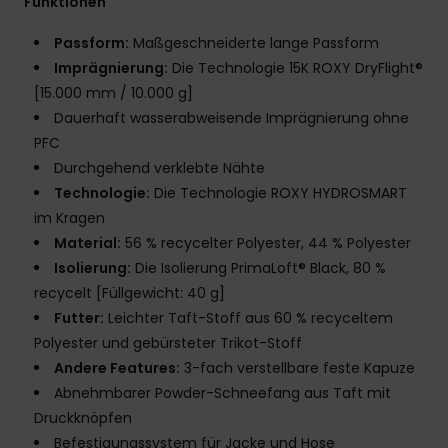
Funktionen
Passform:
Maßgeschneiderte lange Passform
Imprägnierung:
Die Technologie 15K ROXY DryFlight®
[15.000 mm / 10.000 g]
Dauerhaft wasserabweisende Imprägnierung ohne
PFC
Durchgehend verklebte Nähte
Technologie:
Die Technologie ROXY HYDROSMART
im Kragen
Material:
56 % recycelter Polyester, 44 % Polyester
Isolierung:
Die Isolierung PrimaLoft® Black, 80 %
recycelt [Füllgewicht: 40 g]
Futter:
Leichter Taft-Stoff aus 60 % recyceltem
Polyester und gebürsteter Trikot-Stoff
Andere Features:
3-fach verstellbare feste Kapuze
Abnehmbarer Powder-Schneefang aus Taft mit
Druckknöpfen
Befestigungssystem für Jacke und Hose