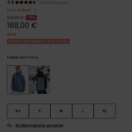
Playsuits
Handsch
4.8
(4 Bewertungen)
ROXY APP
Schals
ECO-BONUS
FAQ
Snow-
Schultas
ansehen
320,00 €
48%
Shorts
Accessoi
Schulbe
168,00 €
WUNSCHLISTE
Hüte & B
SALE
Röcke
Accessoi
DOPPELTER RABATT 25% EXTRA
Sonnenbr
Kleidung Tipps
Wild Wind
Farbe
Wetsuits
Rashgua
Neopren
Accessoi
Swim
XS
S
M
L
XL
Kleidung
Größentabelle ansehen