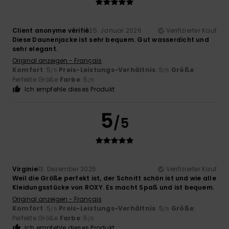
Client anonyme vérifié
25. Januar 2026
Verifizierter Kauf
Diese Daunenjacke ist sehr bequem. Gut wasserdicht und
sehr elegant.
Original anzeigen - Français
Komfort
: 5
Preis-Leistungs-Verhältnis
: 5
Größe
:
/5
/5
Perfekte Größe
Farbe
: 5
/5
Ich empfehle dieses Produkt
5
/5
Virginie
13. Dezember 2025
Verifizierter Kauf
Weil die Größe perfekt ist, der Schnitt schön ist und wie alle
Kleidungsstücke von ROXY. Es macht Spaß und ist bequem.
Original anzeigen - Français
Komfort
: 5
Preis-Leistungs-Verhältnis
: 5
Größe
:
/5
/5
Perfekte Größe
Farbe
: 5
/5
Ich empfehle dieses Produkt