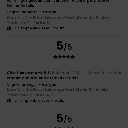
Schön, gut geschnitten, stilvoll und voller praktischer
kleiner Details
Original anzeigen - Français
Komfort
: 5
Preis-Leistungs-Verhältnis
: 4
Größe
:
/5
/5
Perfekte Größe
Farbe
: 5
/5
Ich empfehle dieses Produkt
5
/5
Client anonyme vérifié
28. Januar 2026
Verifizierter Kauf
Produktqualität und attraktiver Preis
Original anzeigen - Français
Komfort
: 4
Preis-Leistungs-Verhältnis
: 5
Größe
:
/5
/5
Perfekte Größe
Farbe
: 4
/5
Ich empfehle dieses Produkt
5
/5