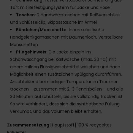
Schneefang:
Fester, verstaubarer Schneefang aus
Taft mit Befestigungsystem für Jacke und Hose
Taschen:
2 Handwärmtaschen mit Reißverschluss
und Schlüsselclip, Skipasstasche im Ärmel
Bündchen/Manschette:
Innere elastische
Handgelenkgamaschen mit Daumenloch, Verstellbare
Manschetten
Pflegehinweis:
Die Jacke einzeln im
Schonwaschgang bei Kaltwäsche (max. 30 °C) mit
einem milden Flüssigwaschmittel waschen und nach
Möglichkeit einen zusätzlichen Spülgang durchführen.
Anschließend bei niedriger Temperatur im Trockner
trocknen – zusammen mit 2–3 Tennisbällen – und alle
30 Minuten aufschütteln, bis sie vollständig trocken ist.
So wird verhindert, dass sich die synthetische Füllung
verklumpt, und das Volumen bleibt erhalten.
Zusammensetzung
[Hauptstoff] 100 % recyceltes
Polyester