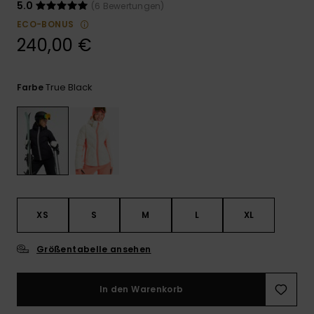
Playsuits
Handsch
5.0
(6 Bewertungen)
ROXY APP
Schals
ECO-BONUS
FAQ
Snow-
Schultas
ansehen
240,00 €
Shorts
Accessoi
Schulbe
WUNSCHLISTE
Hüte & B
Röcke
Accessoi
True Black
Farbe
Sonnenbr
Kleidung Tipps
Wetsuits
Rashgua
Neopren
Accessoi
XS
S
M
L
XL
Größentabelle ansehen
Swim
In den Warenkorb
Kleidung