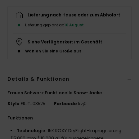
Accessoi
Lieferung nach Hause oder zum Abholort
Lieferung geplant ab
10 August
Schuhe
Siehe Verfügbarkeit im Geschäft
Fitness
Wählen Sie eine Größe aus
Snow
Details & Funktionen
Frauen Schwarz Funktionelle Snow-Jacke
Style
ERJTJ03525
Farbcode
kvj0
Funktionen
Technologie:
15K ROXY DryFlight-Imprägnierung
[15.000 mm / 10.000 g] für ausgezeichnete