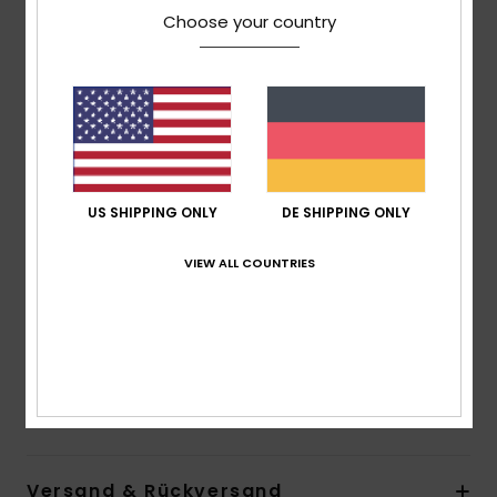
Choose your country
L / XL 54–56 cm
Komfort:
Abnehmbare Ohrpolster mit Easy-Fix-
System, in Halstuch integriert
Luxuriöses, flauschiges Futter für Wärme und
Komfort
BELÜFTUNG: Passive Belüftung sorgt für Luftzirkulation
und beschlagfreie Brillengläser sowie mehr Komfort
US SHIPPING ONLY
DE SHIPPING ONLY
Beste Goggle-Combo:
Ideal kombinierbar mit dem
SWEETPEA-Gogglemodell
VIEW ALL COUNTRIES
Garantie:
2 Jahre
Standard:
CE EN 1077: 2007 KLASSE B
Gewich (Größe M): 350g"
Download der
Konformitätserklärung
Zusammensetzung
[Hauptstoff] 100 % Kunststoff
Versand & Rückversand