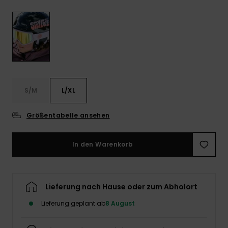
Playsuits
Handsch
ROXY APP
Schals
FAQ
Snow-
Schultas
ansehen
Shorts
Accessoi
Schulbe
WUNSCHLISTE
Hüte & B
Röcke
Accessoi
Sonnenbr
S/M
L/XL
Kleidung Tipps
Wetsuits
Größentabelle ansehen
Rashgua
Neopren
In den Warenkorb
Accessoi
Swim
Lieferung nach Hause oder zum Abholort
Lieferung geplant ab
8 August
Kleidung