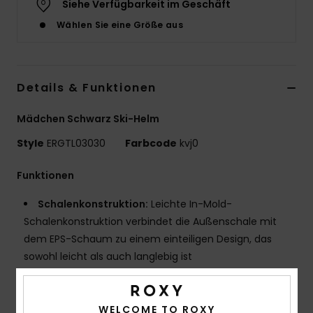
Siehe Verfügbarkeit im Geschäft
Accessoi
Wählen Sie eine Größe aus
Schuhe
Details & Funktionen
Fitness
Mädchen Schwarz Ski-Helm
Style
ERGTL03030
Farbcode
kvj0
Snow
Funktionen
Schalenkonstruktion:
Leichte In-Mold-
Schalenkonstruktion verbindet die Außenschale mit
dem EPS-Schaum zu einem einteiligen Design, das
sowohl leicht als auch langlebig ist
Passform:
Verstellbar mit integriertem Halstuch für
maximalen Komfort
Größe:
S/M 52-54cm
WELCOME TO ROXY