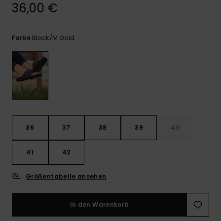
Playsuits
Handsch
36,00 €
ROXY APP
Schals
FAQ
Snow-
Schultas
ansehen
Shorts
Accessoi
Schulbe
Black/m Gold
Farbe
WUNSCHLISTE
Hüte & B
Röcke
Accessoi
Sonnenbr
Kleidung Tipps
Wetsuits
36
37
38
39
40
Rashgua
Neopren
Accessoi
41
42
Größentabelle ansehen
Swim
In den Warenkorb
Kleidung