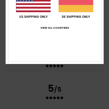
5.0
US SHIPPING ONLY
DE SHIPPING ONLY
Preis-Leistungs-Verhältnis
5.0
VIEW ALL COUNTRIES
Größe
Material
5.0
Zu klein
Zu groß
Farbe
5.0
5
/5