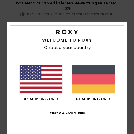
basierend auf
3 verifizierten Bewertungen
seit Mai
2026
67% unserer Kunden empfehlen dieses Produkt
Komfort
4.0
WELCOME TO ROXY
Choose your country
Preis-Leistungs-Verhältnis
3.7
Größe
Material
3.7
Zu klein
Zu groß
US SHIPPING ONLY
DE SHIPPING ONLY
Farbe
4.7
VIEW ALL COUNTRIES