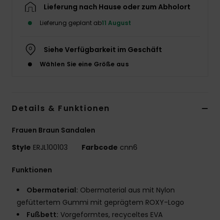
Lieferung nach Hause oder zum Abholort
Accessoi
Lieferung geplant ab
11 August
Schuhe
Siehe Verfügbarkeit im Geschäft
Wählen Sie eine Größe aus
Fitness
Snow
Details & Funktionen
Frauen Braun Sandalen
Style
ERJL100103
Farbcode
cnn6
Funktionen
Obermaterial:
Obermaterial aus mit Nylon
gefüttertem Gummi mit geprägtem ROXY-Logo
Fußbett:
Vorgeformtes, recyceltes EVA