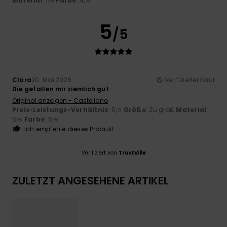
Material
: 1
Farbe
: 4
/5
/5
5
/5
Clara
20. Mai 2026
Verifizierter Kauf
Die gefallen mir ziemlich gut
Original anzeigen - Castellano
Preis-Leistungs-Verhältnis
: 5
Größe
: Zu groß
Material
:
/5
5
Farbe
: 5
/5
/5
Ich empfehle dieses Produkt
Verifiziert von
TrustVille
ZULETZT ANGESEHENE ARTIKEL