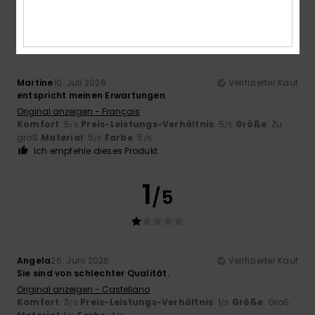
5
/5
Martine
10. Juli 2026
Verifizierter Kauf
entspricht meinen Erwartungen
Original anzeigen - Français
Komfort
: 5
Preis-Leistungs-Verhältnis
: 5
Größe
: Zu
/5
/5
groß
Material
: 5
Farbe
: 5
/5
/5
Ich empfehle dieses Produkt
1
/5
Angela
26. Juni 2026
Verifizierter Kauf
Sie sind von schlechter Qualität.
Original anzeigen - Castellano
Komfort
: 3
Preis-Leistungs-Verhältnis
: 1
Größe
: Groß
/5
/5