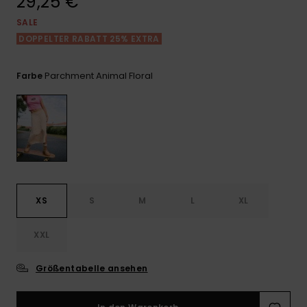
29,25 €
Playsuits
Handsch
ROXY APP
Schals
SALE
FAQ
Snow-
Schultas
ansehen
DOPPELTER RABATT 25% EXTRA
Shorts
Accessoi
Schulbe
WUNSCHLISTE
Hüte & B
Parchment Animal Floral
Farbe
Röcke
Accessoi
Sonnenbr
Kleidung Tipps
Wetsuits
Rashgua
Neopren
XS
S
M
L
XL
Accessoi
XXL
Swim
Größentabelle ansehen
Kleidung