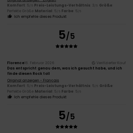
Komfort
: 5
Preis-Leistungs-Verhältnis
: 3
Größe
:
/5
/5
Perfekte Größe
Material
: 5
Farbe
: 5
/5
/5
Ich empfehle dieses Produkt
5
/5
Florence
16. Februar 2026
Verifizierter Kauf
Das entspricht genau dem, was ich gesucht habe, und ich
finde diesen Rock toll
Original anzeigen - Français
Komfort
: 5
Preis-Leistungs-Verhältnis
: 5
Größe
:
/5
/5
Perfekte Größe
Material
: 5
Farbe
: 5
/5
/5
Ich empfehle dieses Produkt
5
/5