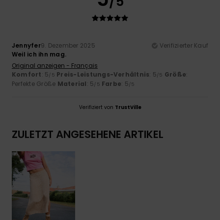
/5
Jennyfer
9. Dezember 2025
Verifizierter Kauf
Weil ich ihn mag.
Original anzeigen - Français
Komfort
: 5
Preis-Leistungs-Verhältnis
: 5
Größe
:
/5
/5
Perfekte Größe
Material
: 5
Farbe
: 5
/5
/5
Verifiziert von
TrustVille
ZULETZT ANGESEHENE ARTIKEL