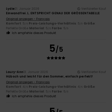
Lydie
21. Januar 2026
Verifizierter Kauf
Einwandfrei. L. ENTSPRICHT GENAU DER GRÖSSENTABELLE
Original anzeigen - Français
Komfort
: 5
Preis-Leistungs-Verhältnis
: 5
Größe
:
/5
/5
Perfekte Größe
Material
: 5
Farbe
: 5
/5
/5
Ich empfehle dieses Produkt
5
/5
Laury-Ann
13. Januar 2026
Verifizierter Kauf
Hübsch und leicht für den Sommer, einfach perfekt!
Original anzeigen - Français
Komfort
: 4
Preis-Leistungs-Verhältnis
: 4
Größe
:
/5
/5
Perfekte Größe
Material
: 5
Farbe
: 5
/5
/5
Ich empfehle dieses Produkt
5