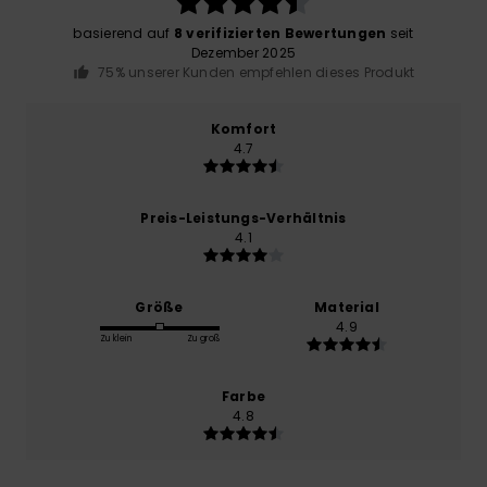
basierend auf
8 verifizierten Bewertungen
seit
Dezember 2025
75% unserer Kunden empfehlen dieses Produkt
Komfort
4.7
Preis-Leistungs-Verhältnis
4.1
Größe
Material
4.9
Zu klein
Zu groß
Farbe
4.8