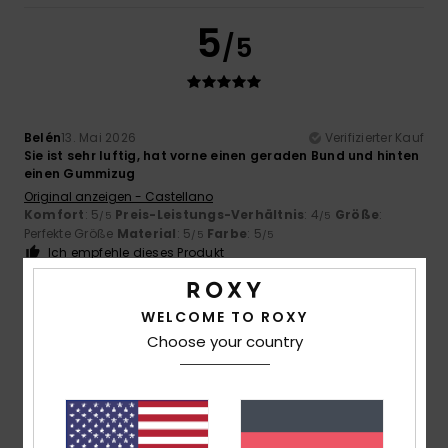
5
/5
Belén
13. Mai 2026
Verifizierter Kauf
Sie ist sehr luftig, hat vorne einen geraden Bund und hinten
einen Gummizug
Original anzeigen - Castellano
Komfort
: 5
Preis-Leistungs-Verhältnis
: 4
Größe
:
/5
/5
Perfekte Größe
Material
: 5
Farbe
: 5
/5
/5
Ich empfehle dieses Produkt
5
/5
WELCOME TO ROXY
Choose your country
Chiara
29. März 2026
Verifizierter Kauf
Ein superbequemer Rock mit hervorragender Passform