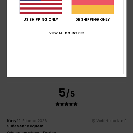
Original anzeigen - Italiano
Komfort
: 4
Preis-Leistungs-Verhältnis
: 3
Größe
:
/5
/5
Perfekte Größe
Material
: 4
Farbe
: 4
/5
/5
Ich empfehle dieses Produkt
US SHIPPING ONLY
DE SHIPPING ONLY
4
VIEW ALL COUNTRIES
/5
Eva
2. März 2026
Verifizierter Kauf
Gute passform
Größe
: Perfekte Größe
Farbe
: 4
/5
5
/5
Katy
22. Februar 2026
Verifizierter Kauf
Süß! Sehr bequem!
Original anzeigen - English