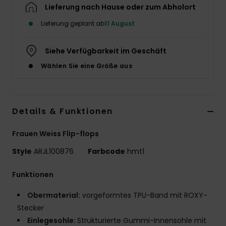
Lieferung nach Hause oder zum Abholort
Accessoi
Lieferung geplant ab
11 August
Schuhe
Siehe Verfügbarkeit im Geschäft
Wählen Sie eine Größe aus
Fitness
Snow
Details & Funktionen
Frauen Weiss Flip-flops
Style
ARJL100876
Farbcode
hmt1
Funktionen
Obermaterial:
vorgeformtes TPU-Band mit ROXY-
Stecker
Einlegesohle:
Strukturierte Gummi-Innensohle mit