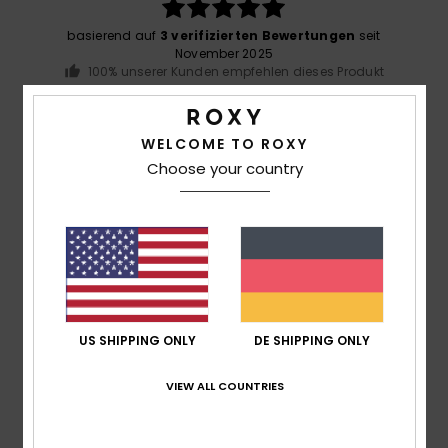
basierend auf
3 verifizierten Bewertungen
seit
November 2025
100% unserer Kunden empfehlen dieses Produkt
Komfort
5.0
WELCOME TO ROXY
Choose your country
Preis-Leistungs-Verhältnis
5.0
Größe
Material
5.0
Zu klein
Zu groß
US SHIPPING ONLY
DE SHIPPING ONLY
Farbe
VIEW ALL COUNTRIES
5.0