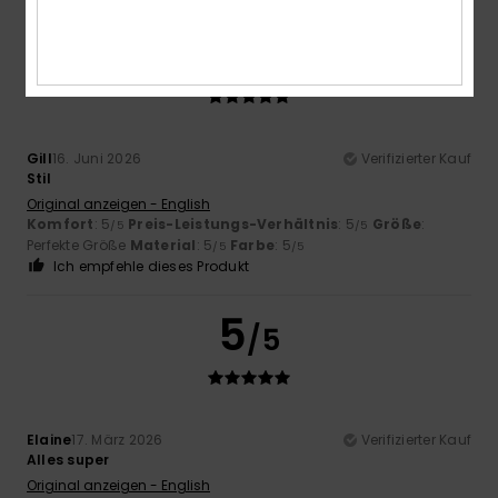
5
/5
Gill
16. Juni 2026
Verifizierter Kauf
Stil
Original anzeigen - English
Komfort
: 5
Preis-Leistungs-Verhältnis
: 5
Größe
:
/5
/5
Perfekte Größe
Material
: 5
Farbe
: 5
/5
/5
Ich empfehle dieses Produkt
5
/5
Elaine
17. März 2026
Verifizierter Kauf
Alles super
Original anzeigen - English