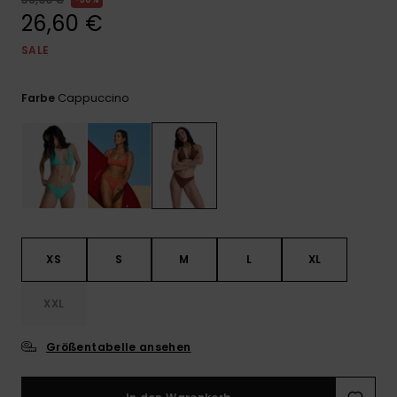
Playsuits
Handsch
26,60 €
ROXY APP
Schals
FAQ
Snow-
Schultas
ansehen
SALE
Shorts
Accessoi
Schulbe
WUNSCHLISTE
Hüte & B
Cappuccino
Farbe
Röcke
Accessoi
Sonnenbr
Kleidung Tipps
Wetsuits
Rashgua
Neopren
XS
S
M
L
XL
Accessoi
XXL
Swim
Größentabelle ansehen
Kleidung