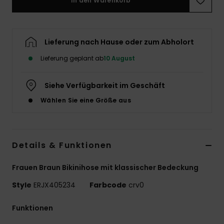
In den Warenkorb
Accessoi
Lieferung nach Hause oder zum Abholort
Schuhe
Lieferung geplant ab
10 August
Fitness
Siehe Verfügbarkeit im Geschäft
Wählen Sie eine Größe aus
Snow
Details & Funktionen
Frauen Braun Bikinihose mit klassischer Bedeckung
Style
ERJX405234
Farbcode
crv0
Funktionen