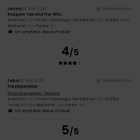
Janina
28. Mai 2026
Verifizierter Kauf
Knapper fabelhafter Witz
Komfort
: 5
Preis-Leistungs-Verhältnis
: 5
Größe
: Klein
/5
/5
Material
: 5
Farbe
: 5
/5
/5
Ich empfehle dieses Produkt
4
/5
Fabio
25. Mai 2026
Verifizierter Kauf
toppppppppp
Original anzeigen - Italiano
Komfort
: 4
Preis-Leistungs-Verhältnis
: 4
Größe
:
/5
/5
Perfekte Größe
Material
: 4
Farbe
: 4
/5
/5
Ich empfehle dieses Produkt
5
/5