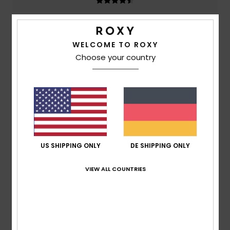
5
WELCOME TO ROXY
/5
Choose your country
Verena
29. Juni 2026
Verifizierter Kauf
Sitzt gut, gute Qualität!
Komfort
: 5
Preis-Leistungs-Verhältnis
: 4
Größe
:
/5
/5
Perfekte Größe
Material
: 5
Farbe
: 5
/5
/5
Ich empfehle dieses Produkt
US SHIPPING ONLY
DE SHIPPING ONLY
5
/5
VIEW ALL COUNTRIES
Laurie
8. Juni 2026
Verifizierter Kauf
Ein Bikini, der weniger tief ausgeschnitten ist als die