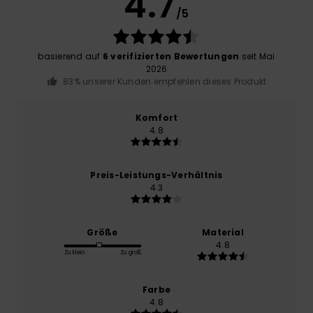
4.7
/5
basierend auf
6 verifizierten Bewertungen
seit Mai
2026
83% unserer Kunden empfehlen dieses Produkt
Komfort
4.8
Preis-Leistungs-Verhältnis
4.3
Größe
Material
4.8
Zu klein
Zu groß
Farbe
4.8