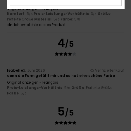
anderen Modelle
Original anzeigen - Français
Komfort
: 5
Preis-Leistungs-Verhältnis
: 3
Größe
:
/5
/5
Perfekte Größe
Material
: 5
Farbe
: 5
/5
/5
Ich empfehle dieses Produkt
4
/5
Isabelle
2. Juni 2026
Verifizierter Kauf
denn die Form gefällt mir und es hat eine schöne Farbe
Original anzeigen - Français
Preis-Leistungs-Verhältnis
: 5
Größe
: Perfekte Größe
/5
Farbe
: 5
/5
5
/5