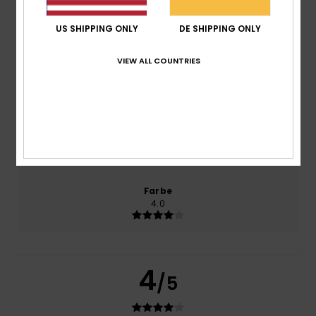
Komfort
US SHIPPING ONLY
DE SHIPPING ONLY
4.0
VIEW ALL COUNTRIES
Preis-Leistungs-Verhältnis
4.0
Größe
Material
4.0
Zu klein
Zu groß
Farbe
4.0
4
/5